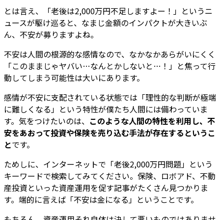
とは言え、「老後は2,000万円不足しますよー！」というニ
ュースが駆け巡ると、なまじ金額のインパクトが大きいぶ
ん、不安が募りますよね。
不安は人間の根源的な感情なので、なかなかあらがいにくく
「このままじゃヤバい…なんとかしないと…！」と焦って行
動してしまう可能性は大いにあります。
感情が不安に支配されている状態では「理性的な判断が極端
に難しくなる」という特性が僕たち人間には備わっていま
す。気をつけたいのは、
このような人間の特性を利用し、不
安をあおって投資や保険を売り込む手法が存在するというこ
と
です。
ためしに、インターネットで「老後2,000万円問題」という
キーワードで検索してみてください。保険、ロボアド、不動
産投資といった資産運用を促す記事がたくさん見つかりま
す。端的に言えば「不安は金になる」ということです。
もちろん、資産運用それ自体は決して悪いものではありませ