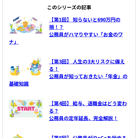
このシリーズの記事
【第1回】 知らないと690万円の
損！？
公務員がハマりやすい「お金のワ
ナ」
【第3回】 人生の3大リスクに備え
る！
公務員が知っておきたい「年金」の
基礎知識
【第4回】 給与、退職金はどう変わ
る？
公務員の定年延長、完全解説！
【第5回】 公務員がiDeCoを始める