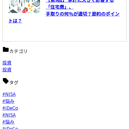
「住宅費」、
手取りの何%が適切？節約のポイン
トは？
カテゴリ
投資
投資
タグ
#NISA
#悩み
#iDeCo
#NISA
#悩み
#iDeCo