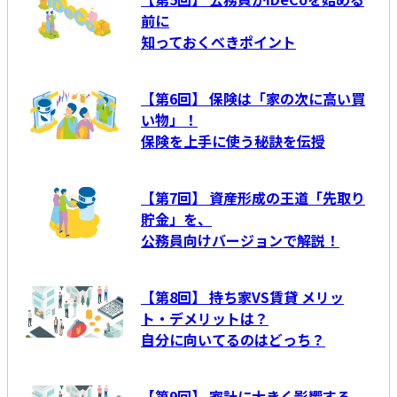
前に
知っておくべきポイント
【第6回】 保険は「家の次に高い買
い物」！
保険を上手に使う秘訣を伝授
【第7回】 資産形成の王道「先取り
貯金」を、
公務員向けバージョンで解説！
【第8回】 持ち家VS賃貸 メリッ
ト・デメリットは？
自分に向いてるのはどっち？
【第9回】 家計に大きく影響する