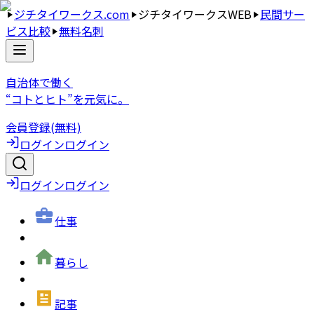
ジチタイワークス.com
ジチタイワークスWEB
民間サー
ビス比較
無料名刺
自治体で働く
“コトとヒト”を元気に。
会員登録(無料)
ログイン
ログイン
ログイン
ログイン
仕事
暮らし
記事