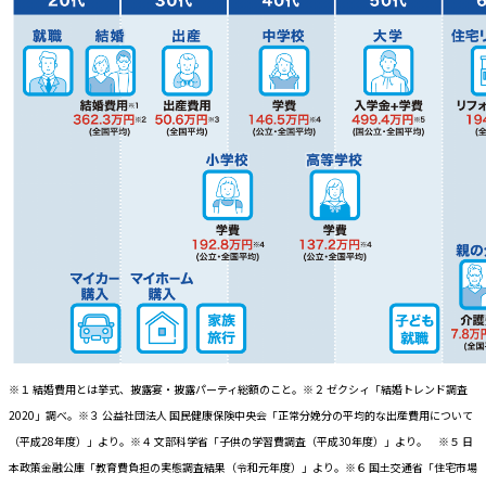
※１ 結婚費用とは挙式、披露宴・披露パーティ総額のこと。※２ ゼクシィ「結婚トレンド調査
2020」調べ。※３ 公益社団法人 国民健康保険中央会「正常分娩分の平均的な出産費用について
（平成28年度）」より。※４ 文部科学省「子供の学習費調査（平成30年度）」より。 ※５ 日
本政策金融公庫「教育費負担の実態調査結果（令和元年度）」より。※６ 国土交通省「住宅市場