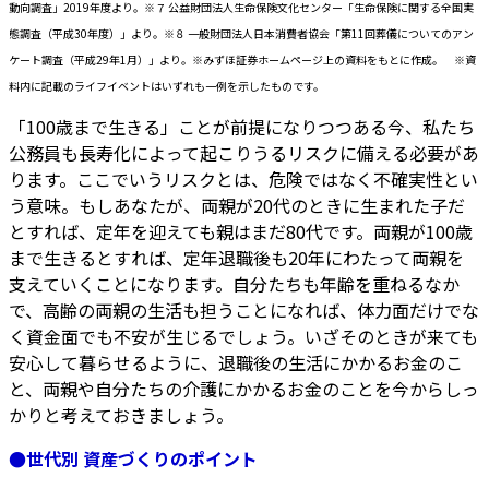
動向調査」2019年度より。※７ 公益財団法人生命保険文化センター「生命保険に関する全国実
態調査（平成30年度）」より。※８ 一般財団法人日本消費者協会「第11回葬儀についてのアン
ケート調査（平成29年1月）」より。※みずほ証券ホームページ上の資料をもとに作成。 ※資
料内に記載のライフイベントはいずれも一例を示したものです。
「100歳まで生きる」ことが前提になりつつある今、私たち
公務員も長寿化によって起こりうるリスクに備える必要があ
ります。ここでいうリスクとは、危険ではなく不確実性とい
う意味。もしあなたが、両親が20代のときに生まれた子だ
とすれば、定年を迎えても親はまだ80代です。両親が100歳
まで生きるとすれば、定年退職後も20年にわたって両親を
支えていくことになります。自分たちも年齢を重ねるなか
で、高齢の両親の生活も担うことになれば、体力面だけでな
く資金面でも不安が生じるでしょう。いざそのときが来ても
安心して暮らせるように、退職後の生活にかかるお金のこ
と、両親や自分たちの介護にかかるお金のことを今からしっ
かりと考えておきましょう。
●世代別 資産づくりのポイント