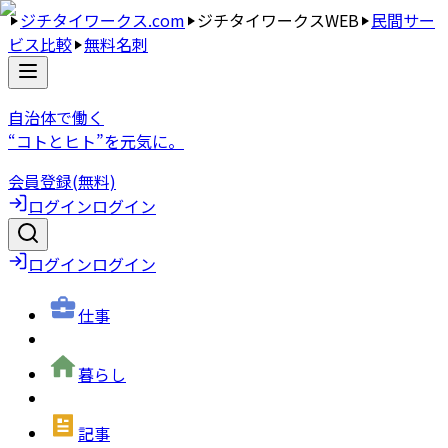
ジチタイワークス.com
ジチタイワークスWEB
民間サー
ビス比較
無料名刺
自治体で働く
“コトとヒト”を元気に。
会員登録(無料)
ログイン
ログイン
ログイン
ログイン
仕事
暮らし
記事