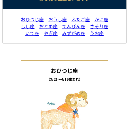
おひつじ座
おうし座
ふたご座
かに座
しし座
おとめ座
てんびん座
さそり座
いて座
やぎ座
みずがめ座
うお座
おひつじ座
（3/21～4/19生まれ）