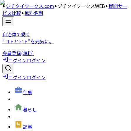
ジチタイワークス.com
ジチタイワークスWEB
民間サー
ビス比較
無料名刺
自治体で働く
“コトとヒト”を元気に。
会員登録(無料)
ログイン
ログイン
ログイン
ログイン
仕事
暮らし
記事