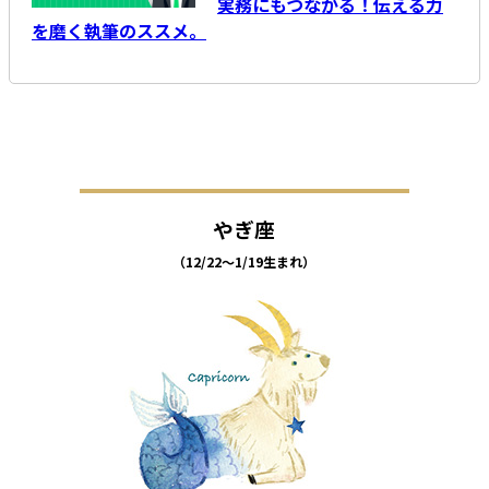
実務にもつながる！伝える力
を磨く執筆のススメ。
やぎ座
（12/22～1/19生まれ）