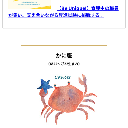
【Be Unique!】育児中の職員
が集い、支え合いながら昇進試験に挑戦する。
かに座
（6/22～7/22生まれ）