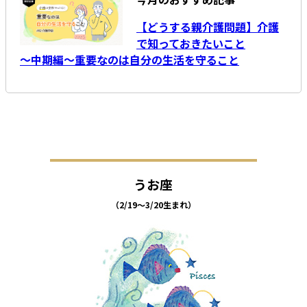
【どうする親介護問題】介護
で知っておきたいこと
～中期編～重要なのは自分の生活を守ること
うお座
（2/19～3/20生まれ）