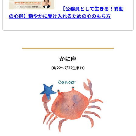
【公務員として生きる！異動
の心得】穏やかに受け入れるための心のもち方
かに座
（6/22～7/22生まれ）