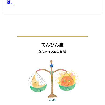
は。
てんびん座
（9/23～10/23生まれ）