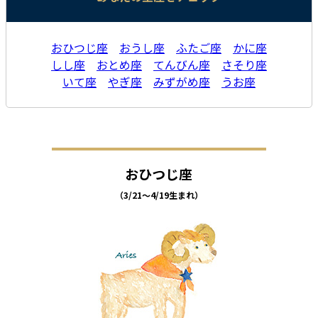
おひつじ座
おうし座
ふたご座
かに座
しし座
おとめ座
てんびん座
さそり座
いて座
やぎ座
みずがめ座
うお座
おひつじ座
（3/21～4/19生まれ）