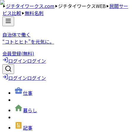
ジチタイワークス.com
ジチタイワークスWEB
民間サー
ビス比較
無料名刺
自治体で働く
“コトとヒト”を元気に。
会員登録(無料)
ログイン
ログイン
ログイン
ログイン
仕事
暮らし
記事