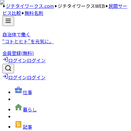
ジチタイワークス.com
ジチタイワークスWEB
民間サー
ビス比較
無料名刺
自治体で働く
“コトとヒト”を元気に。
会員登録(無料)
ログイン
ログイン
ログイン
ログイン
仕事
暮らし
記事