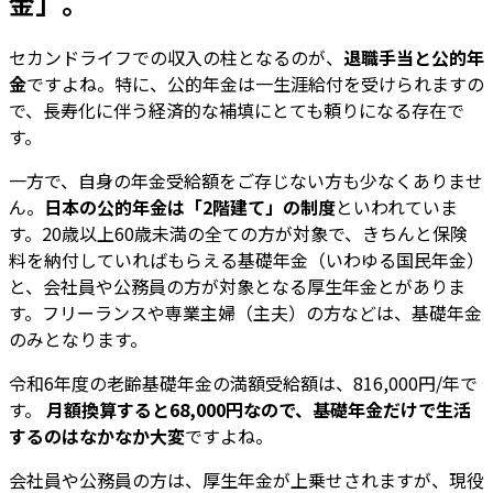
金」。
セカンドライフでの収入の柱となるのが、
退職手当と公的年
金
ですよね。特に、公的年金は一生涯給付を受けられますの
で、長寿化に伴う経済的な補填にとても頼りになる存在で
す。
一方で、自身の年金受給額をご存じない方も少なくありませ
ん。
日本の公的年金は「2階建て」の制度
といわれていま
す。20歳以上60歳未満の全ての方が対象で、きちんと保険
料を納付していればもらえる基礎年金（いわゆる国民年金）
と、会社員や公務員の方が対象となる厚生年金とがありま
す。フリーランスや専業主婦（主夫）の方などは、基礎年金
のみとなります。
令和6年度の老齢基礎年金の満額受給額は、816,000円/年で
す。
月額換算すると68,000円なので、基礎年金だけで生活
するのはなかなか大変
ですよね。
会社員や公務員の方は、厚生年金が上乗せされますが、現役