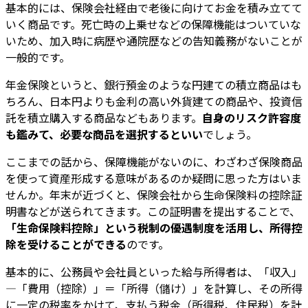
基本的には、保険会社経由で老後に向けてお金を積み立てて
いく商品です。死亡時の上乗せなどの保障機能はついていな
いため、加入時に病歴や通院歴などの告知義務がないことが
一般的です。
年金保険というと、銀行預金のような円建ての積立商品はも
ちろん、日本円よりも金利の高い外貨建ての商品や、投資信
託を積立購入する商品などもあります。
自身のリスク許容度
も鑑みて、必要な商品を選択するといい
でしょう。
ここまでの話から、保障機能がないのに、わざわざ保険商品
を使って資産形成する意味があるのか疑問に思った方はいま
せんか。年末が近づくと、保険会社から生命保険料の控除証
明書などが送られてきます。この証明書を提出することで、
「生命保険料控除」という税制の優遇制度を活用し、所得控
除を受けることができる
のです。
基本的に、公務員や会社員といった給与所得者は、「収入」
―「費用（控除）」＝「所得（儲け）」を計算し、その所得
に一定の税率をかけて、支払う税金（所得税、住民税）を計