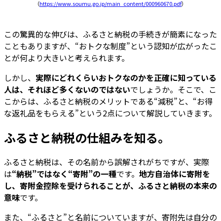
（
https://www.soumu.go.jp/main_content/000960670.pdf
）
この驚異的な伸びは、ふるさと納税の手続きが簡素になった
こともありますが、“おトクな制度”という認知が広がったこ
とが何より大きいと考えられます。
しかし、
実際にどれくらいおトクなのかを正確に知っている
人は、それほど多くないのではない
でしょうか。そこで、こ
こからは、ふるさと納税のメリットである“減税”と、“お得
な返礼品をもらえる”という2点について解説していきます。
ふるさと納税の仕組みを知る。
ふるさと納税は、その名前から誤解されがちですが、実際
は
“納税”ではなく“寄附”の一種
です。
地方自治体に寄附を
し、寄附金控除を受けられることが、ふるさと納税の本来の
意味
です。
また、“ふるさと”と名前についていますが、寄附先は自分の