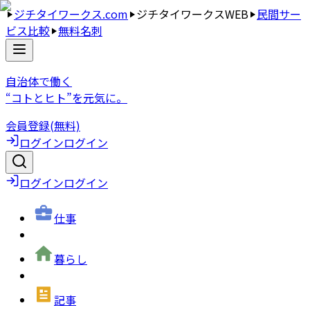
ジチタイワークス.com
ジチタイワークスWEB
民間サー
ビス比較
無料名刺
自治体で働く
“コトとヒト”を元気に。
会員登録(無料)
ログイン
ログイン
ログイン
ログイン
仕事
暮らし
記事