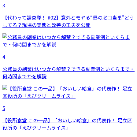
3
【代わって調査隊！ #02】意外とモヤる“昼の窓口当番”どう
してる？現場の実態と改善の工夫を公開
4
公務員の副業はいつから解禁？できる副業例といくらまで・
何時間までかを解説
5
【役所食堂 この一品】「おいしい給食」の代表作！ 足立区
役所の「えびクリームライス」