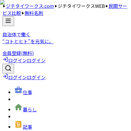
ジチタイワークス.com
ジチタイワークスWEB
民間サー
ビス比較
無料名刺
自治体で働く
“コトとヒト”を元気に。
会員登録(無料)
ログイン
ログイン
ログイン
ログイン
仕事
暮らし
記事