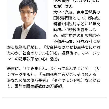
小林 義崇 （こばやし よし
たか）さん
大学卒業後、東京国税局の
国税専門官として、都内税
務署や国税局などに13年間
勤務。相続税調査をはじ
め、確定申告の相談対応や
不動産売買、証券取引にか
かる税務も経験し、「お金持ちはなぜお金持ちになれ
たのか」社会のリアルを知る。退職後は、マネージャ
ンルの記事執筆を中心に活動。
著書に、『すみません、金利ってなんですか？』（サ
ンマーク出版）、『元国税専門官がこっそり教える
あなたの隣の億万長者』（ダイヤモンド社）などがあ
り、累計の販売部数は20万部超。