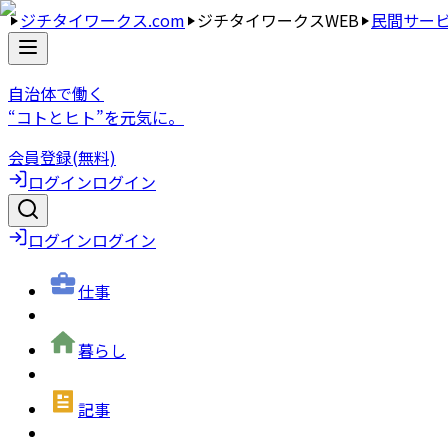
ジチタイワークス.com
ジチタイワークスWEB
民間サー
自治体で働く
“コトとヒト”を元気に。
会員登録(無料)
ログイン
ログイン
ログイン
ログイン
仕事
暮らし
記事