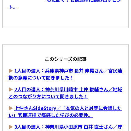
ト。
このシリーズの記事
▶
1人目の達人：兵庫県神戸市 長井 伸晃さん／官民連
携の意義について聞きました！
▶
2人目の達人：神奈川県川崎市 上仲 俊輔さん／地域
とのつながり方について聞きました！
▶
上仲さんSideStory／「本気の人と対等に会話した
い」官民連携で痛感した学びの必要性。
▶
3人目の達人：神奈川県小田原市 白井 直士さん／庁