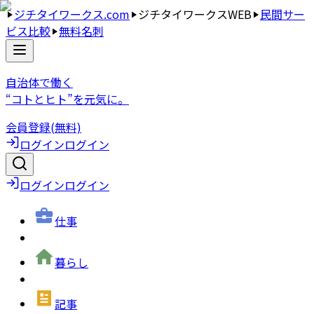
ジチタイワークス.com
ジチタイワークスWEB
民間サー
ビス比較
無料名刺
自治体で働く
“コトとヒト”を元気に。
会員登録(無料)
ログイン
ログイン
ログイン
ログイン
仕事
暮らし
記事