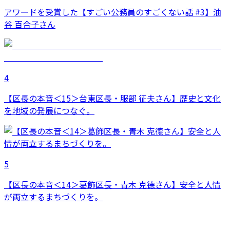
アワードを受賞した【すごい公務員のすごくない話 #3】油
谷 百合子さん
4
【区長の本音＜15＞台東区長・服部 征夫さん】歴史と文化
を地域の発展につなぐ。
5
【区長の本音＜14＞葛飾区長・青木 克德さん】安全と人情
が両立するまちづくりを。