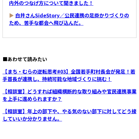
内外のつなげ方について聞きました！
▶
白井さんSideStory／公民連携の足掛かりづくりの
ため、苦手な都会へ飛び込んだ。
■あわせて読みたい
【まち・むらの逆転思考#03】全国若手町村長会が発足！若
手首長が連携し、持続可能な地域づくりに挑む！
【相談室】どうすれば組織横断的な取り組みや官民連携事業
を上手に進められますか？
【相談室】年上の部下や、やる気のない部下に対してどう接
していいか分かりません。