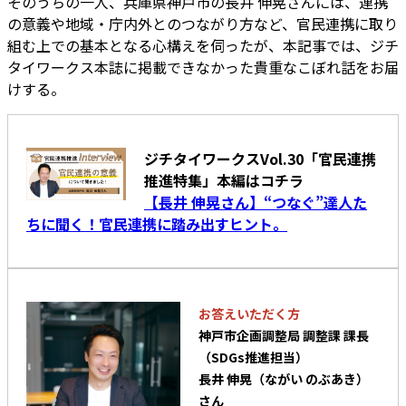
そのうちの一人、兵庫県神戸市の長井 伸晃さんには、連携
の意義や地域・庁内外とのつながり方など、官民連携に取り
組む上での基本となる心構えを伺ったが、本記事では、ジチ
タイワークス本誌に掲載できなかった貴重なこぼれ話をお届
けする。
ジチタイワークスVol.30「官民連携
推進特集」本編はコチラ
【長井 伸晃さん】“つなぐ”達人た
ちに聞く！官民連携に踏み出すヒント。
お答えいただく方
神戸市企画調整局 調整課 課長
（SDGs推進担当）
長井 伸晃（ながい のぶあき）
さん