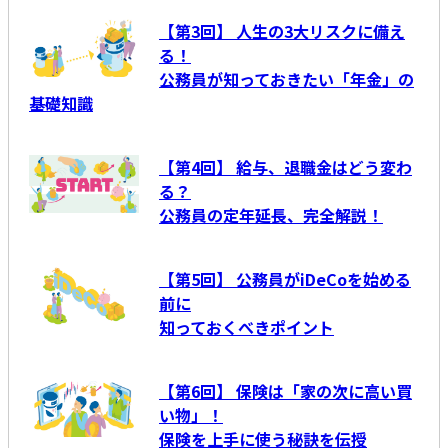
【第3回】 人生の3大リスクに備え
る！
公務員が知っておきたい「年金」の
基礎知識
【第4回】 給与、退職金はどう変わ
る？
公務員の定年延長、完全解説！
【第5回】 公務員がiDeCoを始める
前に
知っておくべきポイント
【第6回】 保険は「家の次に高い買
い物」！
保険を上手に使う秘訣を伝授