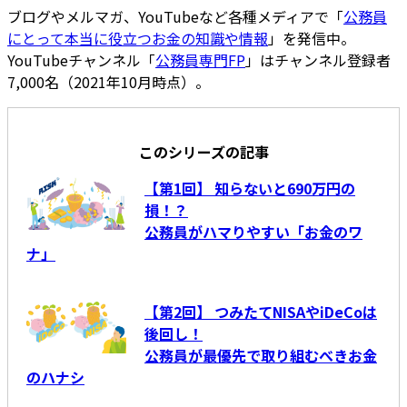
ブログやメルマガ、YouTubeなど各種メディアで「
公務員
にとって本当に役立つお金の知識や情報
」を発信中。
YouTubeチャンネル「
公務員専門FP
」はチャンネル登録者
7,000名（2021年10月時点）。
このシリーズの記事
【第1回】 知らないと690万円の
損！？
公務員がハマりやすい「お金のワ
ナ」
【第2回】 つみたてNISAやiDeCoは
後回し！
公務員が最優先で取り組むべきお金
のハナシ