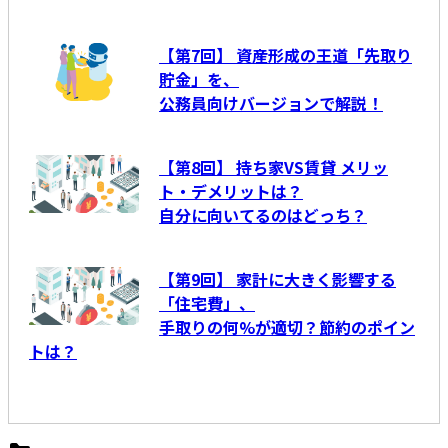
【第7回】 資産形成の王道「先取り
貯金」を、
公務員向けバージョンで解説！
【第8回】 持ち家VS賃貸 メリッ
ト・デメリットは？
自分に向いてるのはどっち？
【第9回】 家計に大きく影響する
「住宅費」、
手取りの何%が適切？節約のポイン
トは？