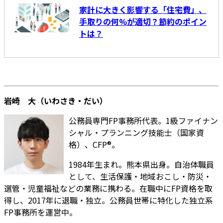
家計に大きく影響する「住宅費」、
手取りの何%が適切？節約のポイン
トは？
岩崎 大（いわさき・だい）
公務員専門FP事務所代表。1級ファイナン
シャル・プランニング技能士（国家資
格）、CFP®。
1984年生まれ。熊本県出身。自治体職員
として、生活保護・地域おこし・防災・
選管・児童福祉などの業務に携わる。在職中にFP資格を取
得し、2017年に退職・独立。公務員世帯に特化した独立系
FP事務所を運営中。