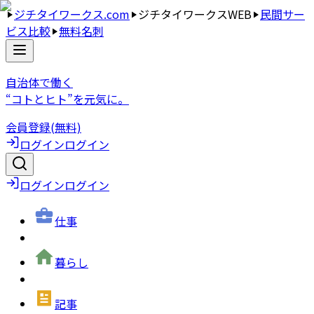
ジチタイワークス.com
ジチタイワークスWEB
民間サー
ビス比較
無料名刺
自治体で働く
“コトとヒト”を元気に。
会員登録(無料)
ログイン
ログイン
ログイン
ログイン
仕事
暮らし
記事