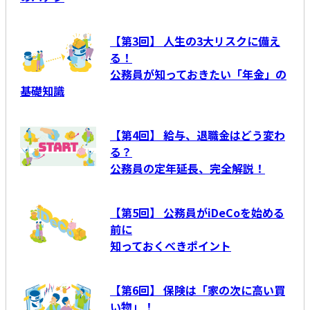
【第3回】 人生の3大リスクに備え
る！
公務員が知っておきたい「年金」の
基礎知識
【第4回】 給与、退職金はどう変わ
る？
公務員の定年延長、完全解説！
【第5回】 公務員がiDeCoを始める
前に
知っておくべきポイント
【第6回】 保険は「家の次に高い買
い物」！