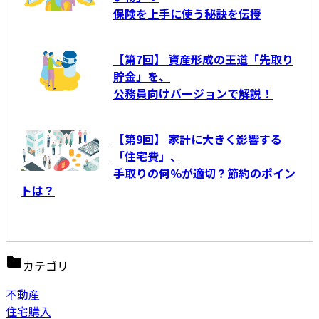
保険を上手に使う秘訣を伝授
【第7回】 資産形成の王道「先取り
貯金」を、
公務員向けバージョンで解説！
【第9回】 家計に大きく影響する
「住宅費」、
手取りの何%が適切？節約のポイン
トは？
カテゴリ
不動産
住宅購入