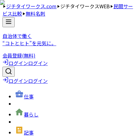
ジチタイワークス.com
ジチタイワークスWEB
民間サー
ビス比較
無料名刺
自治体で働く
“コトとヒト”を元気に。
会員登録(無料)
ログイン
ログイン
ログイン
ログイン
仕事
暮らし
記事