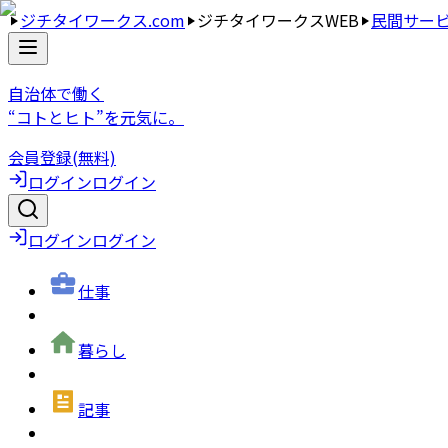
ジチタイワークス.com
ジチタイワークスWEB
民間サー
自治体で働く
“コトとヒト”を元気に。
会員登録(無料)
ログイン
ログイン
ログイン
ログイン
仕事
暮らし
記事