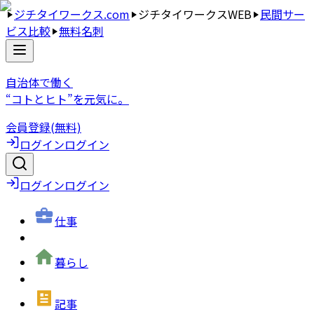
ジチタイワークス.com
ジチタイワークスWEB
民間サー
ビス比較
無料名刺
自治体で働く
“コトとヒト”を元気に。
会員登録(無料)
ログイン
ログイン
ログイン
ログイン
仕事
暮らし
記事