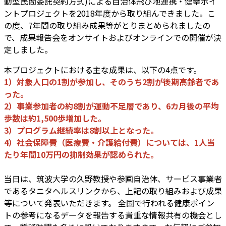
動型民間委託契約方式)による自治体飛び地連携・健幸ポイ
ントプロジェクトを2018年度から取り組んできました。こ
の度、7年間の取り組み成果等がとりまとめられましたの
で、成果報告会をオンサイトおよびオンラインでの開催が決
定しました。
本プロジェクトにおける主な成果は、以下の4点です。
1）対象人口の1割が参加し、そのうち2割が後期高齢者であ
った。
2）事業参加者の約8割が運動不足層であり、6カ月後の平均
歩数は約1,500歩増加した。
3）プログラム継続率は8割以上となった。
4）社会保障費（医療費・介護給付費）については、1人当
たり年間10万円の抑制効果が認められた。
当日は、筑波大学の久野教授や参画自治体、サービス事業者
であるタニタヘルスリンクから、上記の取り組みおよび成果
等について発表いただきます。 全国で行われる健康ポイン
トの参考になるデータを報告する貴重な情報共有の機会とし