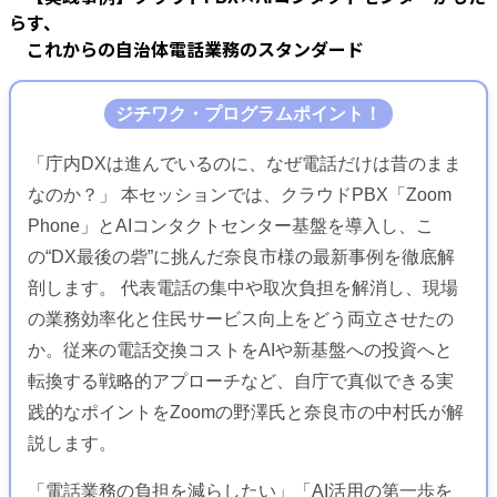
らす、
これからの自治体電話業務のスタンダード
ジチワク・プログラムポイント！
「庁内DXは進んでいるのに、なぜ電話だけは昔のまま
なのか？」 本セッションでは、クラウドPBX「Zoom
Phone」とAIコンタクトセンター基盤を導入し、こ
の“DX最後の砦”に挑んだ奈良市様の最新事例を徹底解
剖します。 代表電話の集中や取次負担を解消し、現場
の業務効率化と住民サービス向上をどう両立させたの
か。従来の電話交換コストをAIや新基盤への投資へと
転換する戦略的アプローチなど、自庁で真似できる実
践的なポイントをZoomの野澤氏と奈良市の中村氏が解
説します。
「電話業務の負担を減らしたい」「AI活用の第一歩を