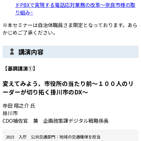
ドPBXで実現する電話応対業務の改革〜奈良市様の取
り組み~
※本セミナーは自治体職員さま限定となっております。あら
かじめご了承ください。
講演内容
【基調講演①】
変えてみよう、市役所の当たり前～１００人のリ
ーダーが切り拓く掛川市のDX～
寺田 翔之介 氏
掛川市
CDO補佐官 兼 企画政策課デジタル戦略係長
2015 入庁 公共交通部門：地域の交通確保を担当