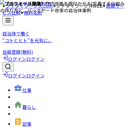
ジチタイワークス.com
ジチタイワークスWEB
民間サー
ビス比較
無料名刺
自治体で働く
“コトとヒト”を元気に。
会員登録(無料)
ログイン
ログイン
ログイン
ログイン
仕事
暮らし
記事