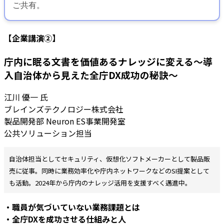
ご共有。
【企業講演②】
庁内に眠る文書を価値あるナレッジに変える〜導
入自治体から見えた全庁DX成功の秘訣〜
江川 優一 氏
ブレインズテクノロジー株式会社
製品開発部 Neuron ES事業開発室
公共ソリューション担当
自治体担当としてセキュリティ、仮想化ソフトメーカーとして製品販
売に従事。同時に業務効率化や庁内ネットワークなどのSI提案として
も活動。2024年から庁内のナレッジ活用を支援すべく邁進中。
・職員が気づいていない業務課題とは
・全庁DXを成功させる仕組みと人