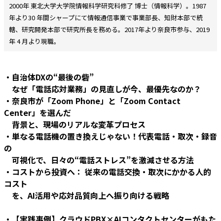
2000年 東北大学大学院情報科学研究科修了 博士（情報科学）。1987
年より30 年間シャープにて情報通信事業で事業部長、知財本部で統
轄、研究開発本部で研究所長を務める。2017年より奈良市参与、2019
年 4 月より現職。
・自治体DXの“最後の砦”――
なぜ「電話応対業務」の見直しが今、最優先なのか？
・奈良市が「Zoom Phone」と「Zoom Contact
Center」を選んだ
背景と、現場のリアルな変革プロセス
・単なる電話機の置き換えじゃない！代表電話・取次・録音
の
可視化で、日々の“電話ストレス”を激減させる方法
・コストから投資へ： 従来の電話交換・取次にかかる人的
コスト
を、AI活用や応対品質向上へ振り向ける戦略
・【実践事例】クラウドPBX×AIコンタクトセンターがもた