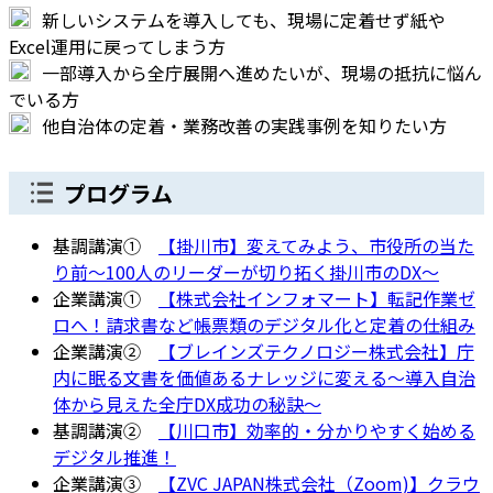
新しいシステムを導入しても、現場に定着せず紙や
Excel運用に戻ってしまう方
一部導入から全庁展開へ進めたいが、現場の抵抗に悩ん
でいる方
他自治体の定着・業務改善の実践事例を知りたい方
プログラム
基調講演①
【掛川市】変えてみよう、市役所の当た
り前～100人のリーダーが切り拓く掛川市のDX～
企業講演①
【株式会社インフォマート】転記作業ゼ
ロへ！請求書など帳票類のデジタル化と定着の仕組み
企業講演②
【ブレインズテクノロジー株式会社】庁
内に眠る文書を価値あるナレッジに変える〜導入自治
体から見えた全庁DX成功の秘訣〜
基調講演②
【川口市】効率的・分かりやすく始める
デジタル推進！
企業講演③
【ZVC JAPAN株式会社（Zoom)】クラウ