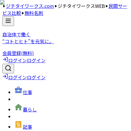
ジチタイワークス.com
ジチタイワークスWEB
民間サー
ビス比較
無料名刺
自治体で働く
“コトとヒト”を元気に。
会員登録(無料)
ログイン
ログイン
ログイン
ログイン
仕事
暮らし
記事