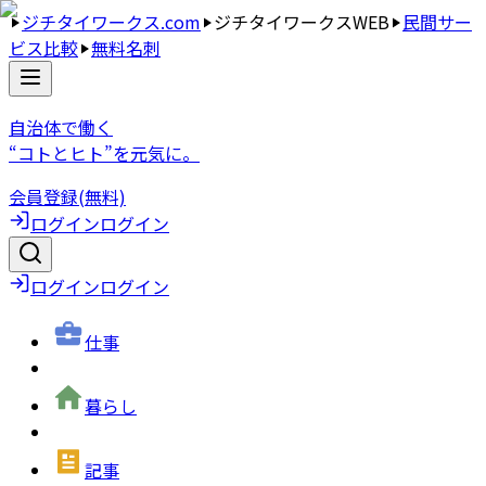
ジチタイワークス.com
ジチタイワークスWEB
民間サー
ビス比較
無料名刺
自治体で働く
“コトとヒト”を元気に。
会員登録(無料)
ログイン
ログイン
ログイン
ログイン
仕事
暮らし
記事