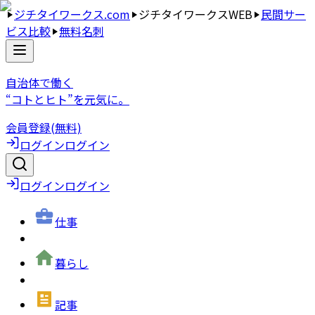
ジチタイワークス.com
ジチタイワークスWEB
民間サー
ビス比較
無料名刺
自治体で働く
“コトとヒト”を元気に。
会員登録(無料)
ログイン
ログイン
ログイン
ログイン
仕事
暮らし
記事