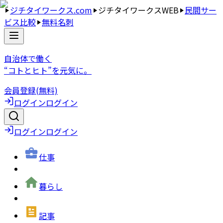
ジチタイワークス.com
ジチタイワークスWEB
民間サー
ビス比較
無料名刺
自治体で働く
“コトとヒト”を元気に。
会員登録(無料)
ログイン
ログイン
ログイン
ログイン
仕事
暮らし
記事