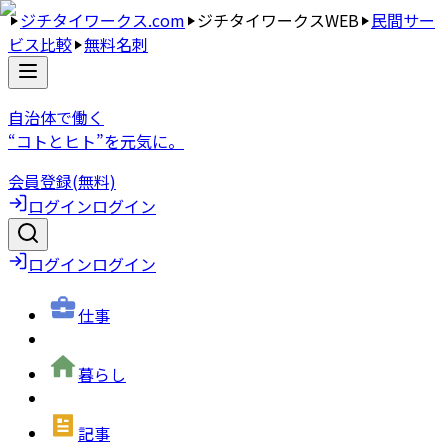
ジチタイワークス.com
ジチタイワークスWEB
民間サー
ビス比較
無料名刺
自治体で働く
“コトとヒト”を元気に。
会員登録(無料)
ログイン
ログイン
ログイン
ログイン
仕事
暮らし
記事