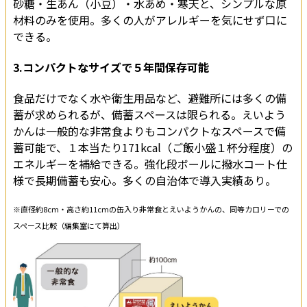
砂糖・生あん（小豆）・水あめ・寒天と、シンプルな原
材料のみを使用。多くの人がアレルギーを気にせず口に
できる。
3.コンパクトなサイズで５年間保存可能
食品だけでなく水や衛生用品など、避難所には多くの備
蓄が求められるが、備蓄スペースは限られる。えいよう
かんは一般的な非常食よりもコンパクトなスペースで備
蓄可能で、１本当たり171kcal（ご飯小盛１杯分程度）の
エネルギーを補給できる。強化段ボールに撥水コート仕
様で長期備蓄も安心。多くの自治体で導入実績あり。
※直径約8cm・高さ約11cmの缶入り非常食とえいようかんの、同等カロリーでの
スペース比較（編集室にて算出）