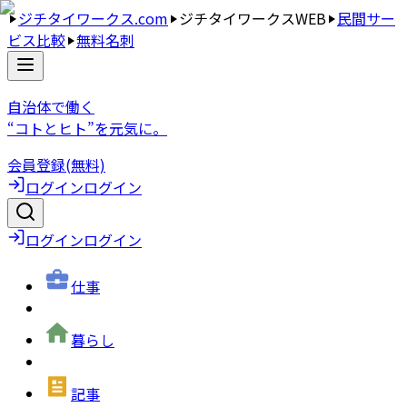
ジチタイワークス.com
ジチタイワークスWEB
民間サー
ビス比較
無料名刺
自治体で働く
“コトとヒト”を元気に。
会員登録(無料)
ログイン
ログイン
ログイン
ログイン
仕事
暮らし
記事