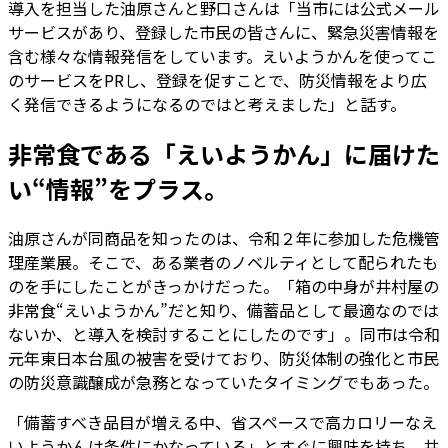
導入を担当した油原さんと野口さんは「当市には公式メール
サービスがあり、登録した市民の皆さんに、緊急災害情報を
含む様々な情報発信をしています。えいようかんを使ってこ
のサービスをPRし、登録を促すことで、防災情報をより広
く発信できるようになるのではと考えました」と話す。
非常食である「えいようかん」に届けた
い“情報”をプラス。
油原さんが同商品を知ったのは、令和２年に参加した危機管
理産業展。そこで、ある業者のノベルティとして配られたも
のを手にしたことがきっかけだった。「箱の中身が井村屋の
非常食“えいようかん”だと知り、備蓄品として最適なのでは
ないか、と導入を検討することにしたのです」。同市は令和
元年東日本台風の被害を受けており、防災体制の強化と市民
の防災意識醸成が急務となっていたタイミングでもあった。
「備蓄すべき品目が増える中、省スペースで高カロリーなえ
いようかんは条件にかなっている」とすぐに興味を持ち、井