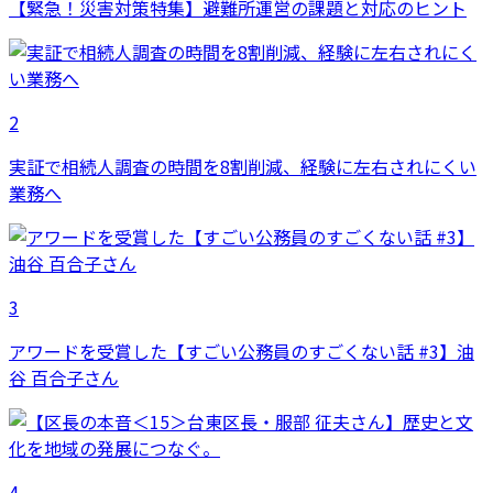
【緊急！災害対策特集】避難所運営の課題と対応のヒント
2
実証で相続人調査の時間を8割削減、経験に左右されにくい
業務へ
3
アワードを受賞した【すごい公務員のすごくない話 #3】油
谷 百合子さん
4