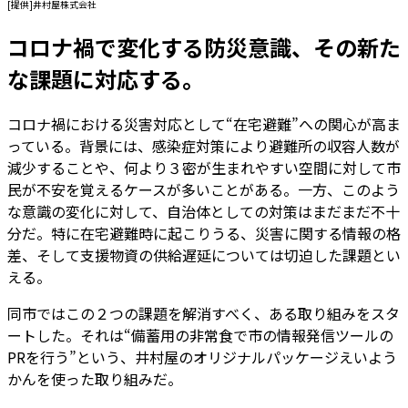
[提供]井村屋株式会社
コロナ禍で変化する防災意識、その新た
な課題に対応する。
コロナ禍における災害対応として“在宅避難”への関心が高ま
っている。背景には、感染症対策により避難所の収容人数が
減少することや、何より３密が生まれやすい空間に対して市
民が不安を覚えるケースが多いことがある。一方、このよう
な意識の変化に対して、自治体としての対策はまだまだ不十
分だ。特に在宅避難時に起こりうる、災害に関する情報の格
差、そして支援物資の供給遅延については切迫した課題とい
える。
同市ではこの２つの課題を解消すべく、ある取り組みをスタ
ートした。それは“備蓄用の非常食で市の情報発信ツールの
PRを行う”という、井村屋のオリジナルパッケージえいよう
かんを使った取り組みだ。