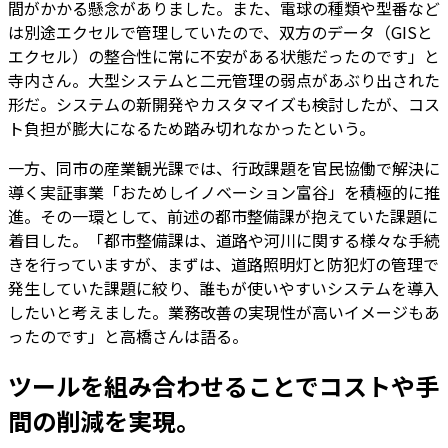
間がかかる懸念がありました。また、電球の種類や型番など
は別途エクセルで管理していたので、双方のデータ（GISと
エクセル）の整合性に常に不安がある状態だったのです」と
寺内さん。大型システムと二元管理の弱点があぶり出された
形だ。システムの新開発やカスタマイズも検討したが、コス
ト負担が膨大になるため踏み切れなかったという。
一方、同市の産業観光課では、行政課題を官民協働で解決に
導く実証事業「おためしイノベーション富谷」を積極的に推
進。その一環として、前述の都市整備課が抱えていた課題に
着目した。「都市整備課は、道路や河川に関する様々な手続
きを行っていますが、まずは、道路照明灯と防犯灯の管理で
発生していた課題に絞り、誰もが使いやすいシステムを導入
したいと考えました。業務改善の実現性が高いイメージもあ
ったのです」と高橋さんは語る。
ツールを組み合わせることでコストや手
間の削減を実現。