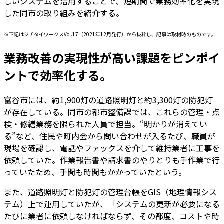
しいシステムを活用することで、短期間で業務効率化を実現
した同市の取り組みを紹介する。
※下記はジチタイワークスVol.17（2021年12月発行）から抜粋し、記事は取材時のものです。
業務改善の実現性が高い課題をピンポイ
ントで効率化する。
富谷市には、約1,900灯の道路照明灯と約3,300灯の防犯灯
が存在している。同市の都市整備課では、これらの管理・点
検・修繕業務を限られた人員で担当。“明かりが消えてい
る”など、住民や町内会から問い合わせが入るたび、職員が
現場を確認し、電話やファックスを介して維持業者に工事を
依頼していた。作業報告書や請求書のやりとりも手作業で行
っていたため、手間も時間もかかっていたという。
また、道路照明灯と防犯灯の管理台帳をGIS（地理情報シス
テム）上で運用していたが、「システムの更新が必要になる
たびに業者に依頼しなければならず、その都度、コストや時