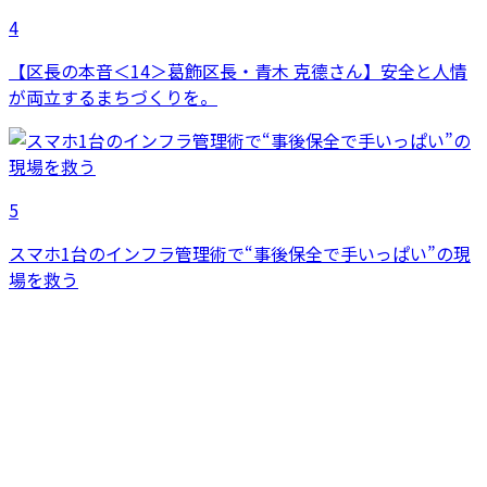
4
【区長の本音＜14＞葛飾区長・青木 克德さん】安全と人情
が両立するまちづくりを。
5
スマホ1台のインフラ管理術で“事後保全で手いっぱい”の現
場を救う