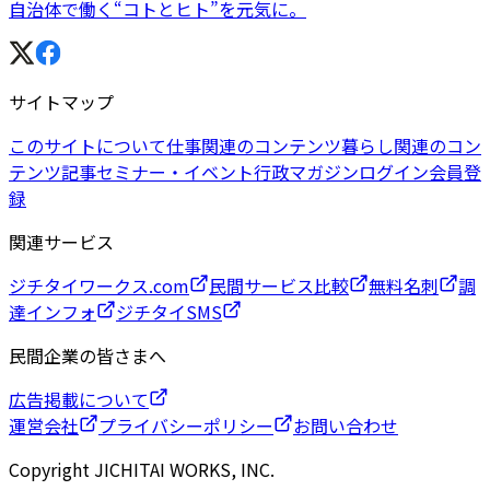
自治体で働く“コトとヒト”を元気に。
サイトマップ
このサイトについて
仕事関連のコンテンツ
暮らし関連のコン
テンツ
記事
セミナー・イベント
行政マガジン
ログイン
会員登
録
関連サービス
ジチタイワークス.com
民間サービス比較
無料名刺
調
達インフォ
ジチタイSMS
民間企業の皆さまへ
広告掲載について
運営会社
プライバシーポリシー
お問い合わせ
Copyright JICHITAI WORKS, INC.