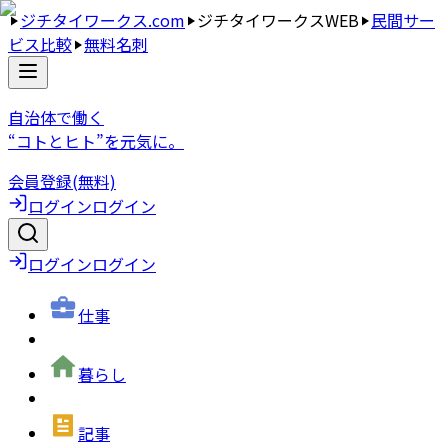
ジチタイワークス.com
ジチタイワークスWEB
民間サー
ビス比較
無料名刺
自治体で働く
“コトとヒト”を元気に。
会員登録(無料)
ログイン
ログイン
ログイン
ログイン
仕事
暮らし
記事