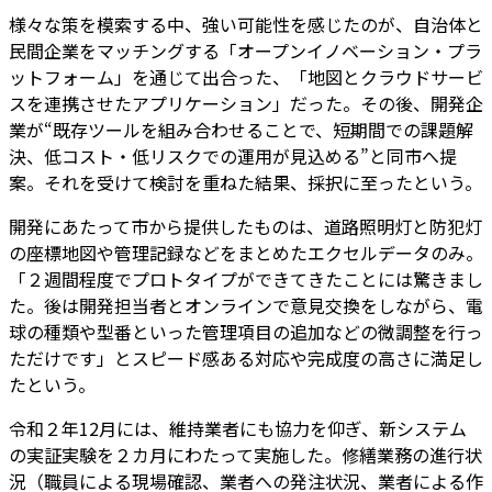
様々な策を模索する中、強い可能性を感じたのが、自治体と
民間企業をマッチングする「オープンイノベーション・プラ
ットフォーム」を通じて出合った、「地図とクラウドサービ
スを連携させたアプリケーション」だった。その後、開発企
業が“既存ツールを組み合わせることで、短期間での課題解
決、低コスト・低リスクでの運用が見込める”と同市へ提
案。それを受けて検討を重ねた結果、採択に至ったという。
開発にあたって市から提供したものは、道路照明灯と防犯灯
の座標地図や管理記録などをまとめたエクセルデータのみ。
「２週間程度でプロトタイプができてきたことには驚きまし
た。後は開発担当者とオンラインで意見交換をしながら、電
球の種類や型番といった管理項目の追加などの微調整を行っ
ただけです」とスピード感ある対応や完成度の高さに満足し
たという。
令和２年12月には、維持業者にも協力を仰ぎ、新システム
の実証実験を２カ月にわたって実施した。修繕業務の進行状
況（職員による現場確認、業者への発注状況、業者による作