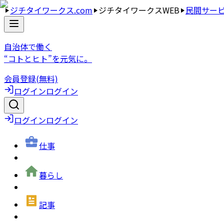
ジチタイワークス.com
ジチタイワークスWEB
民間サー
自治体で働く
“コトとヒト”を元気に。
会員登録(無料)
ログイン
ログイン
ログイン
ログイン
仕事
暮らし
記事