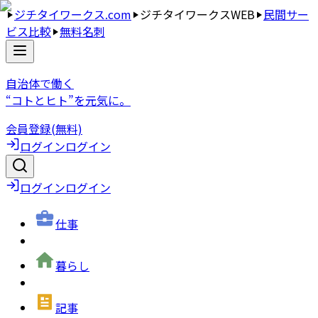
ジチタイワークス.com
ジチタイワークスWEB
民間サー
ビス比較
無料名刺
自治体で働く
“コトとヒト”を元気に。
会員登録(無料)
ログイン
ログイン
ログイン
ログイン
仕事
暮らし
記事