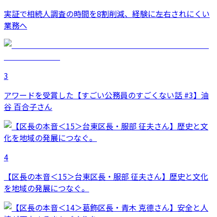
実証で相続人調査の時間を8割削減、経験に左右されにくい
業務へ
3
アワードを受賞した【すごい公務員のすごくない話 #3】油
谷 百合子さん
4
【区長の本音＜15＞台東区長・服部 征夫さん】歴史と文化
を地域の発展につなぐ。