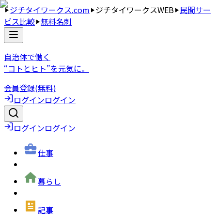
ジチタイワークス.com
ジチタイワークスWEB
民間サー
ビス比較
無料名刺
自治体で働く
“コトとヒト”を元気に。
会員登録(無料)
ログイン
ログイン
ログイン
ログイン
仕事
暮らし
記事