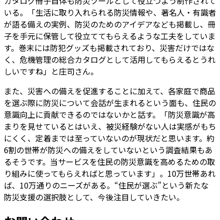
カタログ冊子自体も防災ツールとして役立つよう制作されて
いる。「生活に取り入れられる防災情報や、著名人・有識者
が語る備えの実例、防災のためのアイデアなども掲載し、冊
子を手元に保管して役立ててもらえるような工夫をしていま
す。巻末には防犯グッズも掲載されており、災害だけではな
く、危機管理の総合カタログとして活用してもらえるとうれ
しいですね」と庄司さん。
また、災害への備えを促進することに加えて、各家庭で商品
を選ぶ際に防災について会話が生まれるという面も、住民の
意識向上に貢献できるのではないかと話す。「防災意識が高
まりを見せているとはいえ、被災経験がない人は実感がもち
にくく、定着までは至っていないのが現状だと思います。約
6割の世帯が防災への備えをしていないという調査結果もあ
るそうです。当サービスを住民の防災意識を高めるための取
り組みに使ってもらえればと思っています」。10万世帯あれ
ば、10万通りのニーズがある。“住民が選ぶ”という新たな
防災支援の選択肢として、今後注目していきたい。