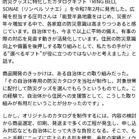
防災グッズに特化したカタログギフト「RING BELL
SONAE（リンベル ソナエ）」を令和7年2月に発売した。広
報を担当する庄司さんは「能登半島地震をはじめ、災害が
年々増加する中で、各家庭の防災意識は高まりつつあると感
じています。自治体でも、今まで以上に平時の備え、有事の
際の対応を見直す動きが活発化しています。住民の防災意識
向上や備蓄を後押しする取り組みとして、私たちの手がけ
る“選べるギフト”が役に立つのではないかと考えました」と
話す。
商品開発のきっかけは、ある自治体との取り組みだった。
「その自治体専用の防災カタログを当社が制作し、対象世帯
に配付して防災グッズを選んでもらうというものでした。こ
の経験で、自治体から住民への支援策として、こうした取り
組みが有用だということが分かったのです」。
しかし、オリジナルのカタログを制作するには、内容の検討
から商品選定、印刷、発送まで多くの工程が発生し、申し込
み対応なども自治体にとって大きな負担となる。そこで、も
っと手軽にニーズに応えられる形を模索。長年の実績とノウ