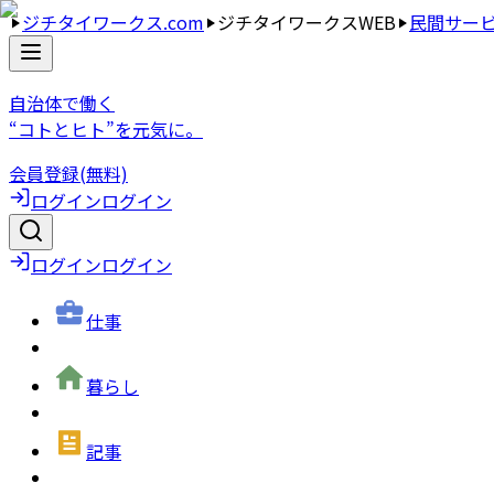
ジチタイワークス.com
ジチタイワークスWEB
民間サー
自治体で働く
“コトとヒト”を元気に。
会員登録(無料)
ログイン
ログイン
ログイン
ログイン
仕事
暮らし
記事