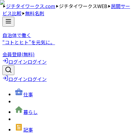
ジチタイワークス.com
ジチタイワークスWEB
民間サー
ビス比較
無料名刺
自治体で働く
“コトとヒト”を元気に。
会員登録(無料)
ログイン
ログイン
ログイン
ログイン
仕事
暮らし
記事