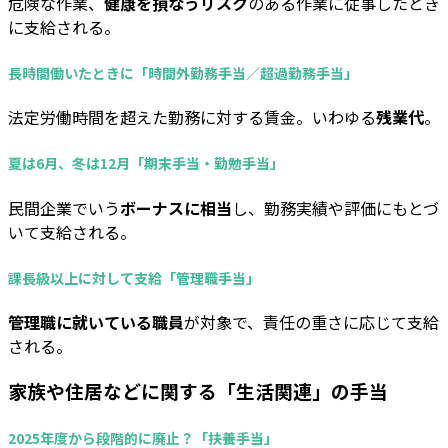
危険な作業、
健康を損なうリスク
のある作業に従事したとき
に支給される。
長時間働いたときに「時間外勤務手当／超過勤務手当」
法定労働時間を超えた勤務に対する賃金。いわゆる
残業代
。
夏は6月、冬は12月「期末手当・勤勉手当」
民間企業でいう
ボーナスに相当
し、勤務実績や評価にもとづ
いて支給される。
課長級以上に対して支給「管理職手当」
管理職に就いている職員
が対象で、責任の重さに応じて支給
される。
家族や住居などに関する「生活関連」の手当
2025年度から段階的に廃止？「扶養手当」