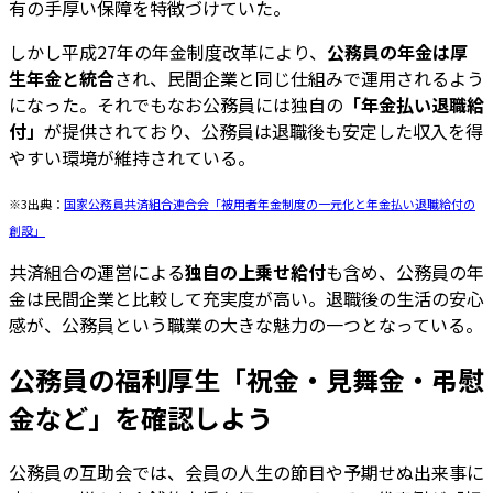
有の手厚い保障を特徴づけていた。
しかし平成27年の年金制度改革により、
公務員の年金は厚
生年金と統合
され、民間企業と同じ仕組みで運用されるよう
になった。それでもなお公務員には独自の
「年金払い退職給
付」
が提供されており、公務員は退職後も安定した収入を得
やすい環境が維持されている。
※3出典：
国家公務員共済組合連合会「被用者年金制度の一元化と年金払い退職給付の
創設」
共済組合の運営による
独自の上乗せ給付
も含め、公務員の年
金は民間企業と比較して充実度が高い。退職後の生活の安心
感が、公務員という職業の大きな魅力の一つとなっている。
公務員の福利厚生「祝金・見舞金・弔慰
金など」を確認しよう
公務員の互助会では、会員の人生の節目や予期せぬ出来事に