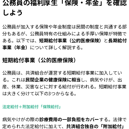
公務員の福利厚生「保険・年金」を確認
しよう
公務員が加入する保険や年金制度は民間の制度と共通する部
分もあるが、公務員特有の仕組みによる手厚い保障が特徴で
ある。以下では、
短期給付事業（公的医療保険）
と
長期給付
事業（年金）
について詳しく解説する。
短期給付事業（公的医療保険）
公務員は、共済組合が運営する短期給付事業に加入してい
る。これは
民間企業の健康保険に相当
し、病気やけが、出
産、休業、災害などに対する給付が行われる。短期給付事業
は大きく分けて以下の3つからなる。
法定給付＋附加給付「保険給付」
病気やけがの際の
診療費用の一部負担をカバー
する。法律で
定められた法定給付に加えて、
共済組合独自の「附加給付」