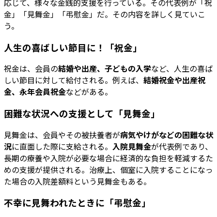
応じて、様々な金銭的支援を行っている。その代表例が「祝
金」「見舞金」「弔慰金」だ。その内容を詳しく見ていこ
う。
人生の喜ばしい節目に！「祝金」
祝金は、会員の
結婚や出産、子どもの入学
など、人生の喜ば
しい節目に対して給付される。例えば、
結婚祝金や出産祝
金、永年会員祝金
などがある。
困難な状況への支援として「見舞金」
見舞金は、会員やその被扶養者が
病気やけがなどの困難な状
況
に直面した際に支給される。
入院見舞金
が代表例であり、
長期の療養や入院が必要な場合に経済的な負担を軽減するた
めの支援が提供される。治療上、個室に入院することになっ
た場合の入院差額料という見舞金もある。
不幸に見舞われたときに「弔慰金」