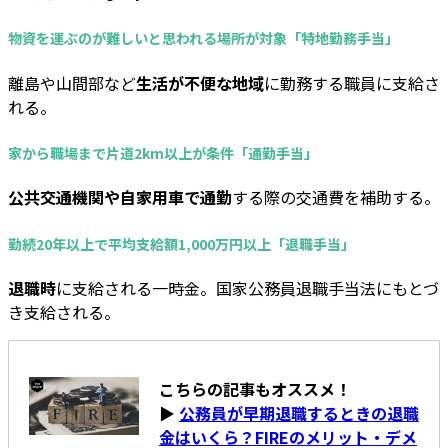
物資を運ぶのが難しいと思われる場所が対象「特地勤務手当」
離島や山間部など
生活が不便な地域
に勤務する職員に支給さ
れる。
家から職場まで片道2km以上が条件「通勤手当」
公共交通機関や自家用車で通勤
する際の交通費を補助する。
勤続20年以上で平均支給額1,000万円以上「退職手当」
退職時
に支給される一時金。国家公務員退職手当法にもとづ
き支給される。
こちらの記事もオススメ！
▶
公務員が早期退職するときの退職
金はいくら？FIREのメリット・デメ