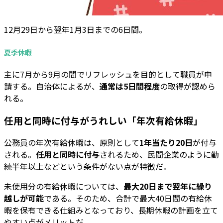
12月29日から翌年1月3日までの6日間。
夏季休暇
主に7月から9月の間でリフレッシュを目的として職員が申
請する。自治体によるが、
通常は5日間程度
の取得が認めら
れる。
任用と同時に付与がうれしい「年次有給休暇」
公務員の年次有給休暇は、原則として
1年当たり20日
が付与
される。
任用と同時に付与
されるため、民間企業のように勤
続半年以上などという条件がない点が特徴だ。
未使用分の有給休暇については、
最大20日まで翌年に繰り
越しが可能
である。そのため、合計で最大40日間の有給休
暇を保有できる仕組みとなっており、長期休暇の計画を立て
やすい点がメリットだ。