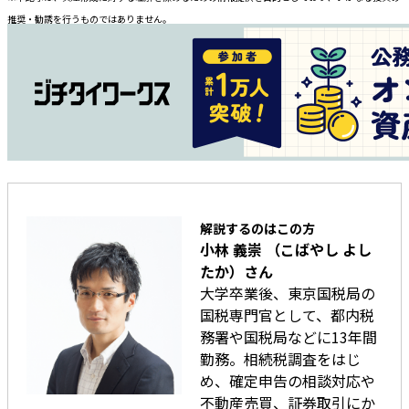
推奨・勧誘を行うものではありません。
解説するのはこの方
小林 義崇 （こばやし よし
たか）さん
大学卒業後、東京国税局の
国税専門官として、都内税
務署や国税局などに13年間
勤務。相続税調査をはじ
め、確定申告の相談対応や
不動産売買、証券取引にか