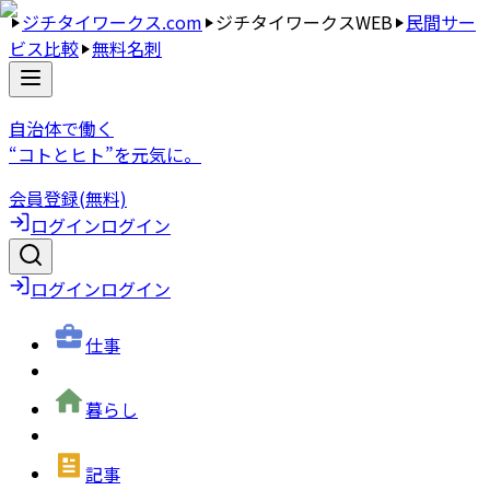
ジチタイワークス.com
ジチタイワークスWEB
民間サー
ビス比較
無料名刺
自治体で働く
“コトとヒト”を元気に。
会員登録(無料)
ログイン
ログイン
ログイン
ログイン
仕事
暮らし
記事