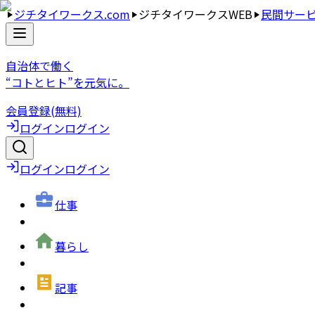
ジチタイワークス.com
ジチタイワークスWEB
民間サー
自治体で働く
“コトとヒト”を元気に。
会員登録(無料)
ログイン
ログイン
ログイン
ログイン
仕事
暮らし
記事