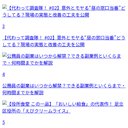
3
【代わって調査隊！ #02】意外とモヤる“昼の窓口当番”どう
してる？現場の実態と改善の工夫を公開
4
公務員の副業はいつから解禁？できる副業例といくらまで・
何時間までかを解説
5