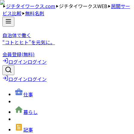
ジチタイワークス.com
ジチタイワークスWEB
民間サー
ビス比較
無料名刺
自治体で働く
“コトとヒト”を元気に。
会員登録(無料)
ログイン
ログイン
ログイン
ログイン
仕事
暮らし
記事