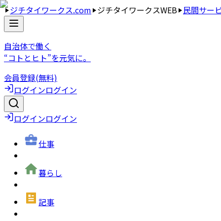
ジチタイワークス.com
ジチタイワークスWEB
民間サー
自治体で働く
“コトとヒト”を元気に。
会員登録(無料)
ログイン
ログイン
ログイン
ログイン
仕事
暮らし
記事