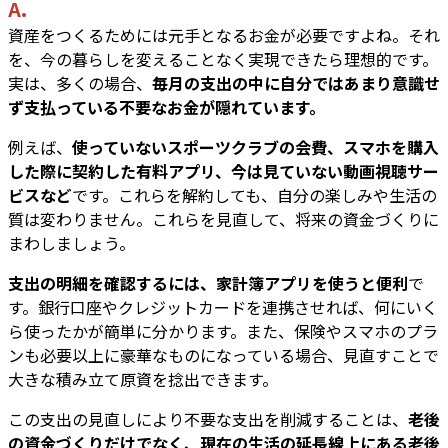
A.
資産をつくるためには元手となるお金が必要ですよね。それ
を、今の暮らしを変えることなく実現できたら理想的です。
実は、多くの場合、
毎月の支出の中に自分ではあまり意識せ
ず支払っている不要なお金が隠れています。
例えば、
使っていないスポーツクラブの会費、スマホを購入
した際に契約した有料アプリ、今は見ていない動画視聴サー
ビスなど
です。これらを解約しても、自分の楽しみや生活の
質は変わりません。これらを見直して、将来の資金づくりに
まわしましょう。
支出の明細を確認するには、家計簿アプリを使うと便利
で
す。銀行口座やクレジットカードを連携させれば、何にいく
ら使ったかが簡単に分かります。また、保険やスマホのプラ
ンも必要以上に豪華なものになっている場合、見直すことで
大きな積み立て原資を捻出できます。
この支出の見直しにより不要な支出を削減することは、
老後
の資金づくりだけでなく、現在の生活の延長線上にある老後