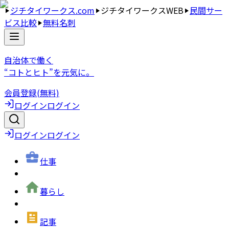
ジチタイワークス.com
ジチタイワークスWEB
民間サー
ビス比較
無料名刺
自治体で働く
“コトとヒト”を元気に。
会員登録(無料)
ログイン
ログイン
ログイン
ログイン
仕事
暮らし
記事