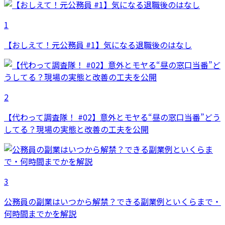
1
【おしえて！元公務員 #1】気になる退職後のはなし
2
【代わって調査隊！ #02】意外とモヤる“昼の窓口当番”どう
してる？現場の実態と改善の工夫を公開
3
公務員の副業はいつから解禁？できる副業例といくらまで・
何時間までかを解説