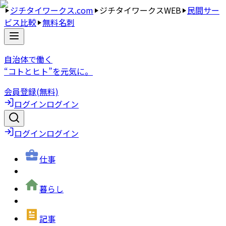
ジチタイワークス.com
ジチタイワークスWEB
民間サー
ビス比較
無料名刺
自治体で働く
“コトとヒト”を元気に。
会員登録(無料)
ログイン
ログイン
ログイン
ログイン
仕事
暮らし
記事