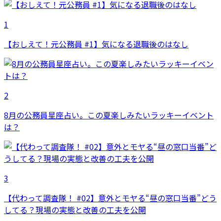
1
【おしえて！元公務員 #1】気になる退職後のはなし
2
8月の公務員星座占い。この夏楽しみたいラッキーイベント
は？
3
【代わって調査隊！ #02】意外とモヤる“昼の窓口当番”どう
してる？現場の実態と改善の工夫を公開