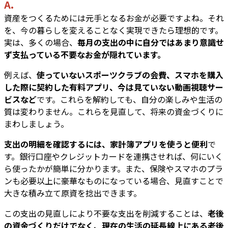
A.
資産をつくるためには元手となるお金が必要ですよね。それ
を、今の暮らしを変えることなく実現できたら理想的です。
実は、多くの場合、
毎月の支出の中に自分ではあまり意識せ
ず支払っている不要なお金が隠れています。
例えば、
使っていないスポーツクラブの会費、スマホを購入
した際に契約した有料アプリ、今は見ていない動画視聴サー
ビスなど
です。これらを解約しても、自分の楽しみや生活の
質は変わりません。これらを見直して、将来の資金づくりに
まわしましょう。
支出の明細を確認するには、家計簿アプリを使うと便利
で
す。銀行口座やクレジットカードを連携させれば、何にいく
ら使ったかが簡単に分かります。また、保険やスマホのプラ
ンも必要以上に豪華なものになっている場合、見直すことで
大きな積み立て原資を捻出できます。
この支出の見直しにより不要な支出を削減することは、
老後
の資金づくりだけでなく、現在の生活の延長線上にある老後