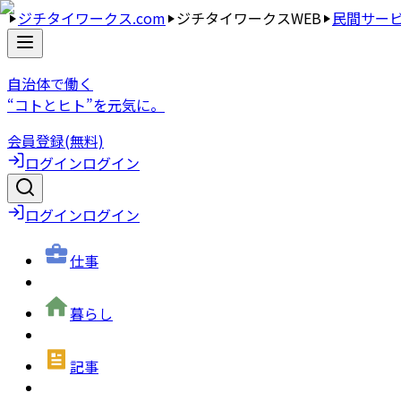
ジチタイワークス.com
ジチタイワークスWEB
民間サー
自治体で働く
“コトとヒト”を元気に。
会員登録(無料)
ログイン
ログイン
ログイン
ログイン
仕事
暮らし
記事