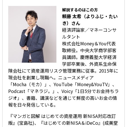
解説するのはこの方
頼藤 太希（よりふじ・たい
き）さん
経済評論家／マネーコンサ
ルタント
株式会社Money＆You代表
取締役。中央大学商学部客
員講師。慶應義塾大学経済
学部卒業後、外資系生命保
険会社にて資産運用リスク管理業務に従事。2015年に
現会社を創業し現職へ。ニュースメディア
「Mocha（モカ）」、YouTube「Money&YouTV」、
Podcast「マネラジ。」、Voicy「1日5分でお金持ちラ
ジオ」、書籍、講演などを通じて鮮度の高いお金の情
報を日々発信している。
『マンガと図解 はじめての資産運用 新NISA対応改訂
版』(宝島社)、『はじめての新NISA＆iDeCo』(成美堂