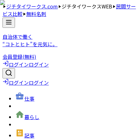
ジチタイワークス.com
ジチタイワークスWEB
民間サー
ビス比較
無料名刺
自治体で働く
“コトとヒト”を元気に。
会員登録(無料)
ログイン
ログイン
ログイン
ログイン
仕事
暮らし
記事