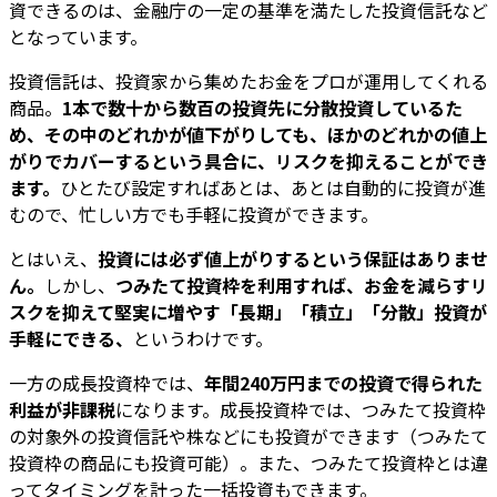
資できるのは、金融庁の一定の基準を満たした投資信託など
となっています。
投資信託は、投資家から集めたお金をプロが運用してくれる
商品。
1本で数十から数百の投資先に分散投資しているた
め、その中のどれかが値下がりしても、ほかのどれかの値上
がりでカバーするという具合に、リスクを抑えることができ
ます。
ひとたび設定すればあとは、あとは自動的に投資が進
むので、忙しい方でも手軽に投資ができます。
とはいえ、
投資には必ず値上がりするという保証はありませ
ん。
しかし、
つみたて投資枠を利用すれば、お金を減らすリ
スクを抑えて堅実に増やす「長期」「積立」「分散」投資が
手軽にできる、
というわけです。
一方の成長投資枠では、
年間240万円までの投資で得られた
利益が非課税
になります。成長投資枠では、つみたて投資枠
の対象外の投資信託や株などにも投資ができます（つみたて
投資枠の商品にも投資可能）。また、つみたて投資枠とは違
ってタイミングを計った一括投資もできます。