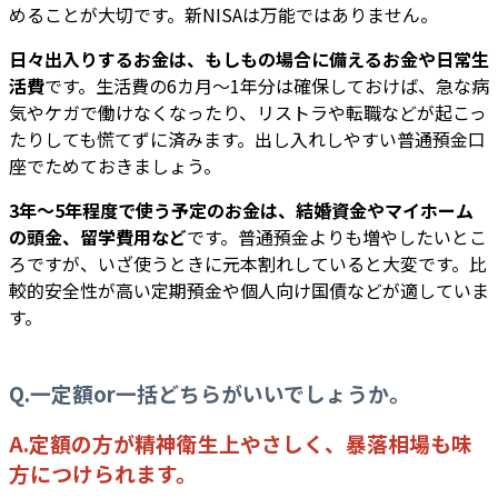
めることが大切です。新NISAは万能ではありません。
日々出入りするお金は、もしもの場合に備えるお金や日常生
活費
です。生活費の6カ月～1年分は確保しておけば、急な病
気やケガで働けなくなったり、リストラや転職などが起こっ
たりしても慌てずに済みます。出し入れしやすい普通預金口
座でためておきましょう。
3年〜5年程度で使う予定のお金は、結婚資金やマイホーム
の頭金、留学費用など
です。普通預金よりも増やしたいとこ
ろですが、いざ使うときに元本割れしていると大変です。比
較的安全性が高い定期預金や個人向け国債などが適していま
す。
Q.一定額or一括どちらがいいでしょうか。
A.定額の方が精神衛生上やさしく、暴落相場も味
方につけられます。