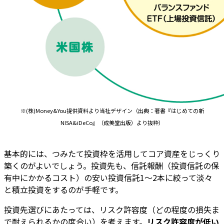
※(株)Money&You提供資料より当社デザイン（出典：著書『はじめての新
NISA&iDeCo』（成美堂出版）より抜粋）
基本的には、つみたて投資枠を活用してコア資産をじっくり
築くのがよいでしょう。投資先も、信託報酬（投資信託の保
有中にかかるコスト）の安い投資信託1〜2本に絞って淡々
と積立投資をするのが手軽です。
投資先選びにあたっては、リスク許容度（どの程度の損失ま
で耐えられるかの度合い）を考えます。
リスク許容度が低い