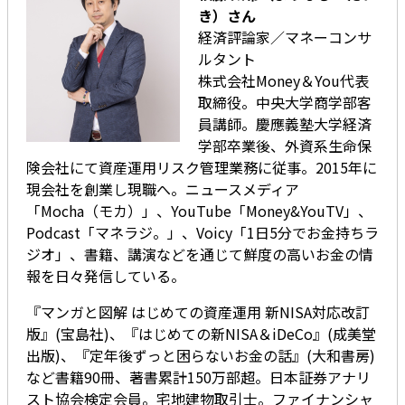
き）さん
経済評論家／マネーコンサ
ルタント
株式会社Money＆You代表
取締役。中央大学商学部客
員講師。慶應義塾大学経済
学部卒業後、外資系生命保
険会社にて資産運用リスク管理業務に従事。2015年に
現会社を創業し現職へ。ニュースメディア
「Mocha（モカ）」、YouTube「Money&YouTV」、
Podcast「マネラジ。」、Voicy「1日5分でお金持ちラ
ジオ」、書籍、講演などを通じて鮮度の高いお金の情
報を日々発信している。
『マンガと図解 はじめての資産運用 新NISA対応改訂
版』(宝島社)、『はじめての新NISA＆iDeCo』(成美堂
出版)、『定年後ずっと困らないお金の話』(大和書房)
など書籍90冊、著書累計150万部超。日本証券アナリ
スト協会検定会員。宅地建物取引士。ファイナンシャ