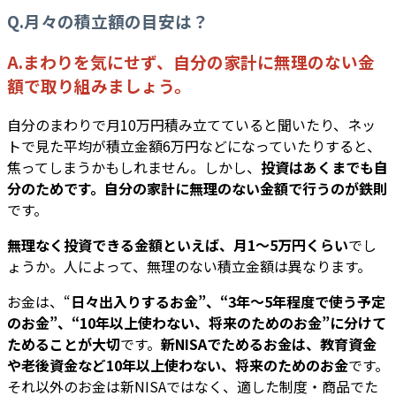
Q.月々の積立額の目安は？
A.まわりを気にせず、自分の家計に無理のない金
額で取り組みましょう。
自分のまわりで月10万円積み立てていると聞いたり、ネッ
トで見た平均が積立金額6万円などになっていたりすると、
焦ってしまうかもしれません。しかし、
投資はあくまでも自
分のためです。自分の家計に無理のない金額で行うのが鉄則
です。
無理なく投資できる金額といえば、月1〜5万円くらい
でし
ょうか。人によって、無理のない積立金額は異なります。
お金は、“
日々出入りするお金”、“3年〜5年程度で使う予定
のお金”、“10年以上使わない、将来のためのお金”に分けて
ためることが大切
です。
新NISAでためるお金は、教育資金
や老後資金など10年以上使わない、将来のためのお金
です。
それ以外のお金は新NISAではなく、適した制度・商品でた