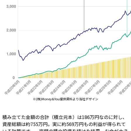
※(株)Money&You提供資料より当社デザイン
積み立てた金額の合計（積立元本）は186万円なのに対し、
資産総額は約755万円。実に約569万円もの利益が得られて
いる計算です。一定額の積立投資を続けた結果、お金が大き