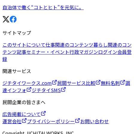
自治体で働く“コトとヒト”を元気に。
サイトマップ
このサイトについて
仕事関連のコンテンツ
暮らし関連のコン
テンツ
記事
セミナー・イベント
行政マガジン
ログイン
会員登
録
関連サービス
ジチタイワークス.com
民間サービス比較
無料名刺
調
達インフォ
ジチタイSMS
民間企業の皆さまへ
広告掲載について
運営会社
プライバシーポリシー
お問い合わせ
Copyright JICHITAI WORKS, INC.