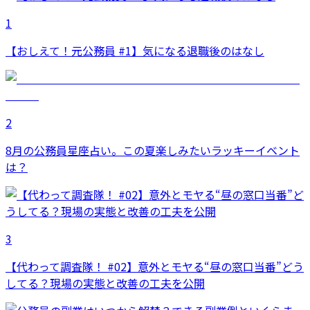
1
【おしえて！元公務員 #1】気になる退職後のはなし
2
8月の公務員星座占い。この夏楽しみたいラッキーイベント
は？
3
【代わって調査隊！ #02】意外とモヤる“昼の窓口当番”どう
してる？現場の実態と改善の工夫を公開