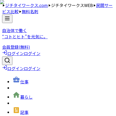
ジチタイワークス.com
ジチタイワークスWEB
民間サー
ビス比較
無料名刺
自治体で働く
“コトとヒト”を元気に。
会員登録(無料)
ログイン
ログイン
ログイン
ログイン
仕事
暮らし
記事