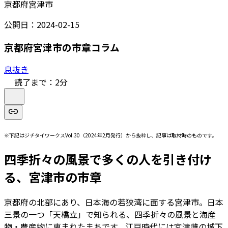
京都府宮津市
公開日：
2024-02-15
京都府宮津市の市章コラム
息抜き
読了まで：
2
分
※下記はジチタイワークスVol.30（2024年2月発行）から抜粋し、記事は取材時のものです。
四季折々の風景で多くの人を引き付け
る、宮津市の市章
京都府の北部にあり、日本海の若狭湾に面する宮津市。日本
三景の一つ「天橋立」で知られる、四季折々の風景と海産
物・農産物に恵まれたまちです。江戸時代には宮津藩の城下