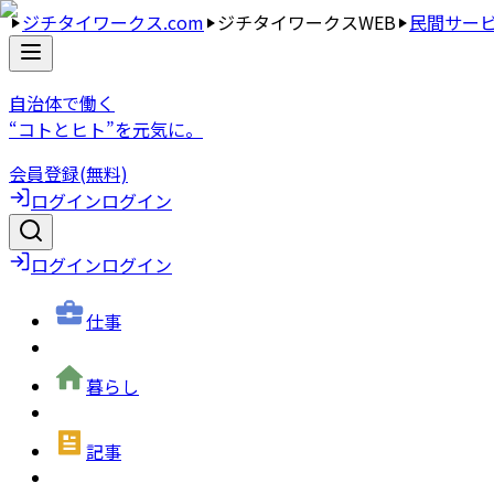
ジチタイワークス.com
ジチタイワークスWEB
民間サー
自治体で働く
“コトとヒト”を元気に。
会員登録(無料)
ログイン
ログイン
ログイン
ログイン
仕事
暮らし
記事