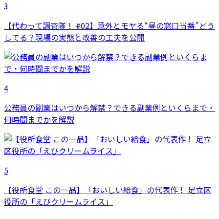
3
【代わって調査隊！ #02】意外とモヤる“昼の窓口当番”どう
してる？現場の実態と改善の工夫を公開
4
公務員の副業はいつから解禁？できる副業例といくらまで・
何時間までかを解説
5
【役所食堂 この一品】「おいしい給食」の代表作！ 足立区
役所の「えびクリームライス」