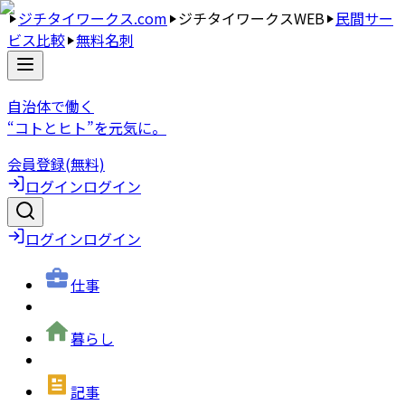
ジチタイワークス.com
ジチタイワークスWEB
民間サー
ビス比較
無料名刺
自治体で働く
“コトとヒト”を元気に。
会員登録(無料)
ログイン
ログイン
ログイン
ログイン
仕事
暮らし
記事