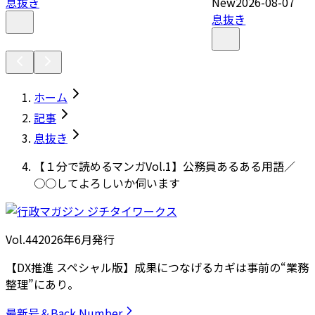
息抜き
New
2026-08-07
息抜き
ホーム
記事
息抜き
【１分で読めるマンガVol.1】公務員あるある用語／
○○してよろしいか伺います
Vol.44
2026
年
6月発行
【DX推進 スペシャル版】成果につなげるカギは事前の“業務
整理”にあり。
最新号＆Back Number