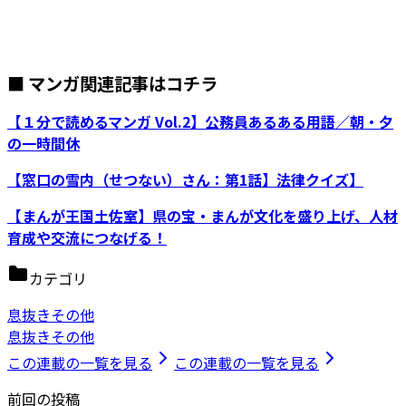
■ マンガ関連記事はコチラ
【１分で読めるマンガ Vol.2】公務員あるある用語／朝・夕
の一時間休
【窓口の雪内（せつない）さん：第1話】法律クイズ】
【まんが王国土佐室】県の宝・まんが文化を盛り上げ、人材
育成や交流につなげる！
カテゴリ
息抜きその他
息抜きその他
この連載の一覧を見る
この連載の一覧を見る
前回の投稿