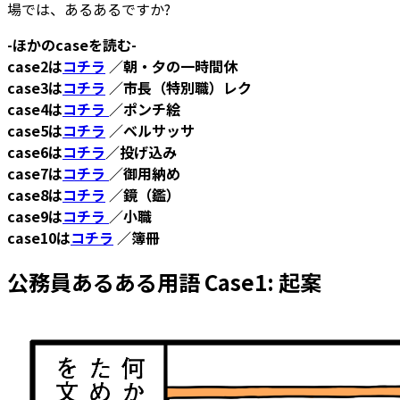
場では、あるあるですか?
-ほかのcaseを読む-
case2は
コチラ
／朝・夕の一時間休
case3は
コチラ
／市長（特別職）レク
case4は
コチラ
／ポンチ絵
case5は
コチラ
／ベルサッサ
case6は
コチラ
／投げ込み
case7は
コチラ
／御用納め
case8は
コチラ
／鏡（鑑）
case9は
コチラ
／小職
case10は
コチラ
／簿冊
公務員あるある用語 Case1: 起案