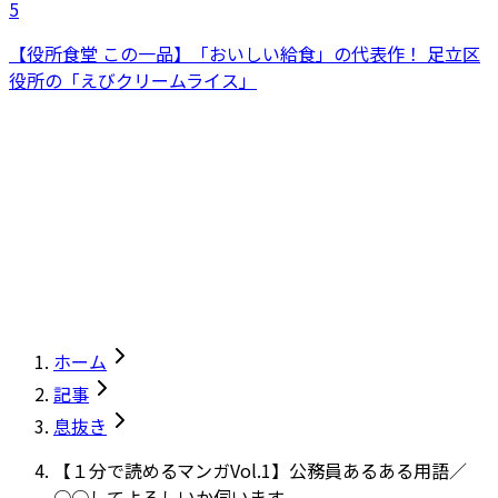
5
【役所食堂 この一品】「おいしい給食」の代表作！ 足立区
役所の「えびクリームライス」
ホーム
記事
息抜き
【１分で読めるマンガVol.1】公務員あるある用語／
○○してよろしいか伺います