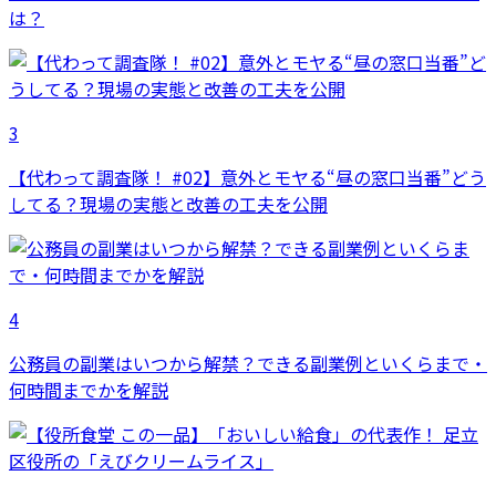
は？
3
【代わって調査隊！ #02】意外とモヤる“昼の窓口当番”どう
してる？現場の実態と改善の工夫を公開
4
公務員の副業はいつから解禁？できる副業例といくらまで・
何時間までかを解説