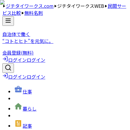
ジチタイワークス.com
ジチタイワークスWEB
民間サー
ビス比較
無料名刺
自治体で働く
“コトとヒト”を元気に。
会員登録(無料)
ログイン
ログイン
ログイン
ログイン
仕事
暮らし
記事