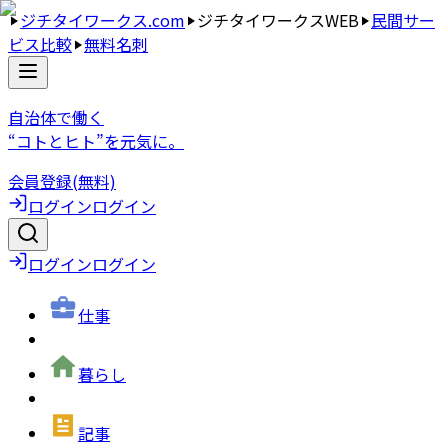
ジチタイワークス.com
ジチタイワークスWEB
民間サー
ビス比較
無料名刺
自治体で働く
“コトとヒト”を元気に。
会員登録(無料)
ログイン
ログイン
ログイン
ログイン
仕事
暮らし
記事