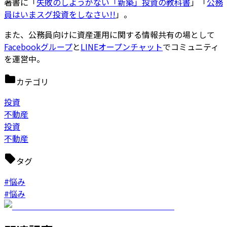
著書に「
失敗のしようがない「新築」投資の教科書
」「
公務
員はいまスグ投資をしなさい!!
」。
また、公務員向けに資産運用に関する情報共有の場として
Facebookグループ
と
LINEオープンチャット
でコミュニティ
を運営中。
カテゴリ
投資
不動産
投資
不動産
タグ
#悩み
#悩み