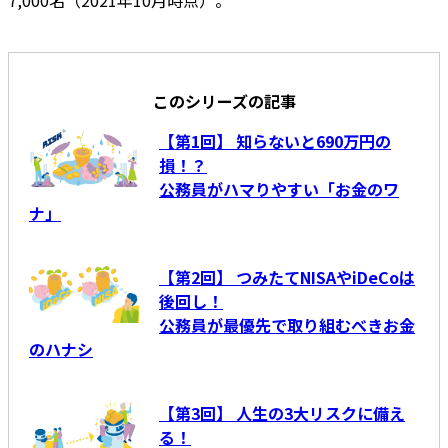
7,000名（2021年10月時点）。
このシリーズの記事
【第1回】 知らないと690万円の
損！？
公務員がハマりやすい「お金のワ
ナ」
【第2回】 つみたてNISAやiDeCoは
後回し！
公務員が最優先で取り組むべきお金
のハナシ
【第3回】 人生の3大リスクに備え
る！