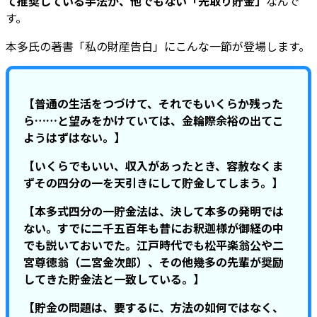
て推奨している手法が、他でもない「先取り貯金」
なんで
す。
本多氏の著書「私の財産告白」にこんな一節が登場します。
【普通の生活をつづけて、それでもいくらか残った
ら……と望みをかけていては、金輪際余裕の出てこ
ようはずはない。】
【いくらでもいい、収入があったとき、容赦なくま
ずその四分の一を天引きにして貯金してしまう。】
【本多式四分の一貯金法は、決して本多の発明では
ない。すでに二千五百年も昔にお釈迦様が御経の中
でも説いておいでた。江戸時代でも松平楽翁公や二
宮尊徳翁（二宮金次郎）、その他幾多の先輩が奨励
してきた貯金法と一致している。】
【貯金の問題は、要するに、方法の如何ではなく、