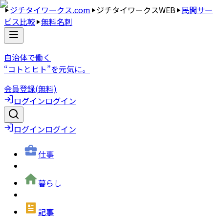
ジチタイワークス.com
ジチタイワークスWEB
民間サー
ビス比較
無料名刺
自治体で働く
“コトとヒト”を元気に。
会員登録(無料)
ログイン
ログイン
ログイン
ログイン
仕事
暮らし
記事