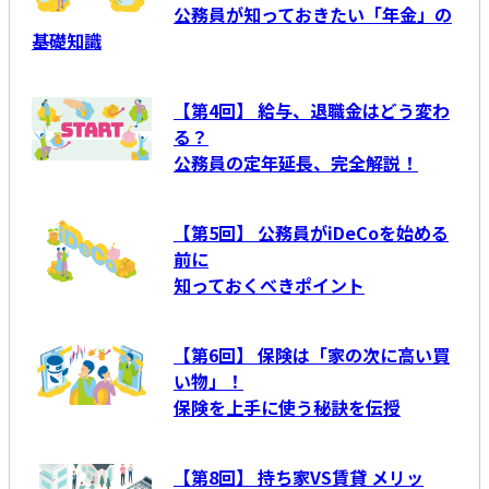
公務員が知っておきたい「年金」の
基礎知識
【第4回】 給与、退職金はどう変わ
る？
公務員の定年延長、完全解説！
【第5回】 公務員がiDeCoを始める
前に
知っておくべきポイント
【第6回】 保険は「家の次に高い買
い物」！
保険を上手に使う秘訣を伝授
【第8回】 持ち家VS賃貸 メリッ