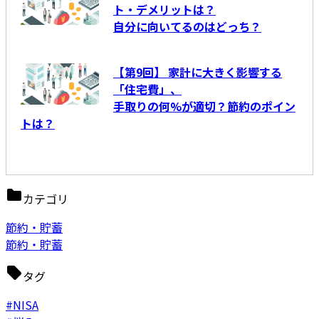
ト・デメリットは？
自分に向いてるのはどっち？
【第9回】 家計に大きく影響する
「住宅費」、
手取りの何%が適切？節約のポイン
トは？
カテゴリ
節約・貯蓄
節約・貯蓄
タグ
#NISA