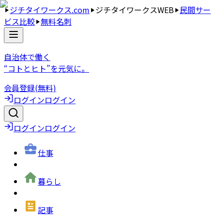
ジチタイワークス.com
ジチタイワークスWEB
民間サー
ビス比較
無料名刺
自治体で働く
“コトとヒト”を元気に。
会員登録(無料)
ログイン
ログイン
ログイン
ログイン
仕事
暮らし
記事