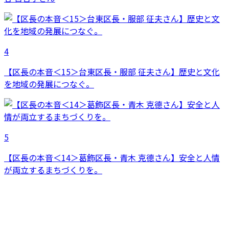
4
【区長の本音＜15＞台東区長・服部 征夫さん】歴史と文化
を地域の発展につなぐ。
5
【区長の本音＜14＞葛飾区長・青木 克德さん】安全と人情
が両立するまちづくりを。