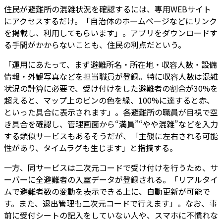
住民が避難所の混雑状況を確認するには、専用WEBサイト
にアクセスするだけ。「自治体のホームページなどにリンク
を掲載し、利用してもらいます」。アプリをダウンロードす
る手間がかからないことも、住民の利点だという。
「運用にあたって、まず避難所名・所在地・収容人数・設備
情報・外観写真などを担当職員が登録。特に収容人数は混雑
状況の計算に必要で、受け付けをした避難者の割合が30%を
超えると、マップ上のピンの色を緑、100%に達すると赤、
といった具合に表示されます」。各避難所の職員が目視で空
き具合を確認し、管理画面から“満員”“やや混雑”などを入力
する類似サービスもあるそうだが、「主観に左右される可能
性があり、タイムラグも生じます」と指摘する。
一方、同サービスは二次元コードで受け付けを行うため、サ
ーバーに全避難者の入室データが登録される。「リアルタイ
ムで避難者数の変動を表示できる上に、自動更新が可能で
す。また、退出管理も二次元コードで行えます」。なお、事
前に受付シートの記入をしていない人や、スマホに不慣れな