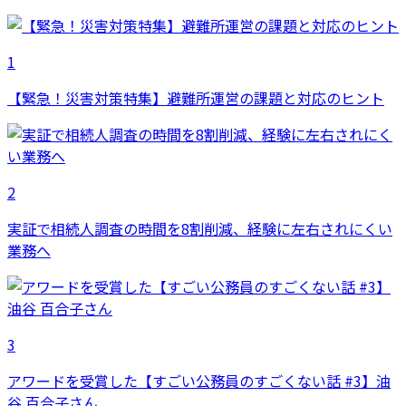
1
【緊急！災害対策特集】避難所運営の課題と対応のヒント
2
実証で相続人調査の時間を8割削減、経験に左右されにくい
業務へ
3
アワードを受賞した【すごい公務員のすごくない話 #3】油
谷 百合子さん