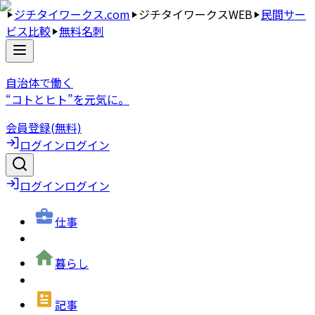
ジチタイワークス.com
ジチタイワークスWEB
民間サー
ビス比較
無料名刺
自治体で働く
“コトとヒト”を元気に。
会員登録(無料)
ログイン
ログイン
ログイン
ログイン
仕事
暮らし
記事