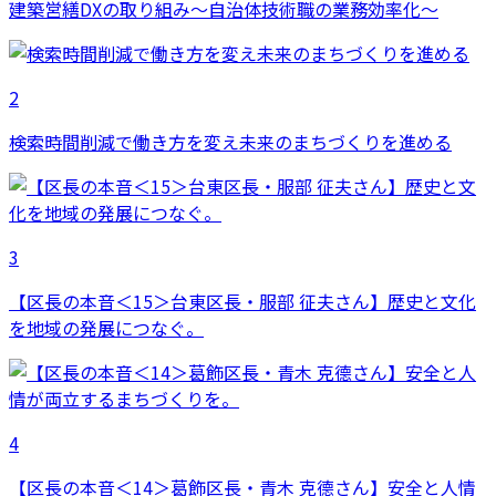
建築営繕DXの取り組み～自治体技術職の業務効率化～
2
検索時間削減で働き方を変え未来のまちづくりを進める
3
【区長の本音＜15＞台東区長・服部 征夫さん】歴史と文化
を地域の発展につなぐ。
4
【区長の本音＜14＞葛飾区長・青木 克德さん】安全と人情