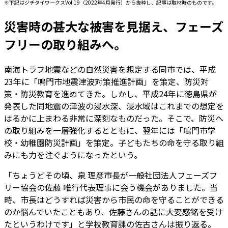
※下記はジチタイワークスVol.19（2022年4月発行）から抜粋し、記事は取材時のものです。
災害時の甚大な被害を見据え、フェーズ
フリーの取り組みへ。
南海トラフ地震などの自然災害を想定する同市では、平成
23年に「鳴門市地震津波対策推進計画」を策定、防災対
策・防災教育を進めてきた。しかし、平成24年に徳島県が
発表した同地震の津波の浸水深、浸水域はこれまでの想定を
はるかに上まわる非常に深刻なものだった。そこで、防災へ
の取り組みを一層強化するとともに、翌年には「鳴門市学
校・幼稚園防災計画」を策定。子どもたちの命を守る取り組
みにも力を注ぐようになったという。
「ちょうどその頃、泉 理彦市長が一般社団法人フェーズフ
リー協会の佐藤 唯行代表理事に会う機会がありました。当
時、市長はどうすれば災害から市民の命を守ることができる
のか悩んでいたこともあり、佐藤さんの話に大変感銘を受け
たというわけです」と学校教育課の佐古さんは振り返る。