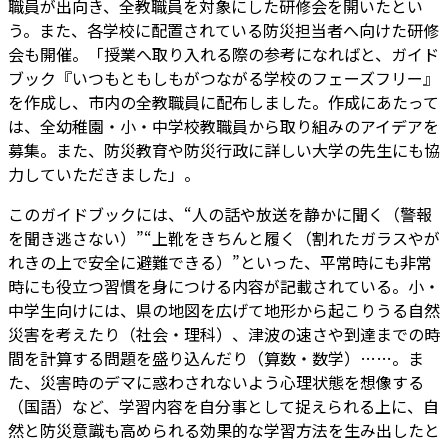
職員が出向き、全教職員を対象にした研修会を開いたとい
う。また、各学校に配置されている防災担当者へ向けた研修
会も開催。「授業へ取り入れる際の参考になればと、ガイド
ブック『いつもともしもがつながる学校のフェーズフリー』
を作成し、市内の全教職員に配布しました。作成にあたって
は、全幼稚園・小・中学校教職員から取り組みのアイデアを
募集。また、防災教育や防災行政に詳しい大学の先生にも協
力していただきました」。
このガイドブックには、“人の話や放送を静かに聞く（警報
を聞き逃さない）”“上靴をきちんと履く（割れたガラスやが
れきの上で安全に避難できる）”といった、平常時にも非常
時にも役立つ習慣を身につける内容が記載されている。小・
中学生向けには、県の地図を広げて地形から起こりうる自然
災害を考えたり（社会・理科）、津波の速さや到達までの時
間を計算する問題を盛り込んだり（算数・数学）……。ま
た、災害時のデマに惑わされないよう心理状態を想像する
（国語）など、学習内容を自分事として捉えられる上に、自
然と防災意識も高められる効果的な学習方法を生み出したと