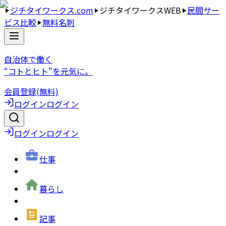
ジチタイワークス.com
ジチタイワークスWEB
民間サー
ビス比較
無料名刺
自治体で働く
“コトとヒト”を元気に。
会員登録(無料)
ログイン
ログイン
ログイン
ログイン
仕事
暮らし
記事