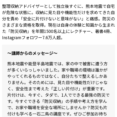
整理収納アドバイザーとして独立後すぐに、熊本地震で自宅
が危険な状態に。収納に見た目や機能性だけを求めてきた自
分を責め「安全に片付けないと意味がない」と痛感。防災の
さまざまな資格を取得。現在は自身の体験と知識から生まれ
た「防災収納」を年間1500名以上にレクチャー、著書4冊、
Instagramフォロワー7.6万人超。
～講師からのメッセージ～
熊本地震や能登半島地震では、家の中で被害に遭う方
が多くいらっしゃいました。家や職場の環境は誰かが
やってくれるものではなく、自分たちで整えるしかあ
りません。そのためには、見た目や機能性だけじゃな
く、安全性まで考えた「正しい片付け」が重要です。
片付けは、今すぐ、タダで、1人でできる最強の防災で
す。今すぐできる「防災収納」の手順や考え方を学ん
で、お家や職場を安全な場所にしませんか？防災も片
付けも学べる一石二鳥の講座です。ぜひご参加お待ち