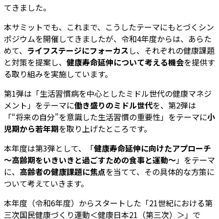
てきました。
本サミットでも、これまで、こうしたテーマにもとづくシン
ポジウムを開催してきましたが、令和4年度からは、あらた
めて、
ライフステージにフォーカス
し、それぞれの健康課題
と対策を提案し、
健康寿命延伸について考える機会
を提供す
る取り組みを実施しています。
第1弾は「生活習慣病を中心としたミドル世代の健康マネジ
メント」をテーマに
働き盛りのミドル世代
を、第2弾は
「“将来の自分”を意識した生活習慣の重要性」をテーマに
小
児期から若年期
を取り上げたところです。
本年度は第3弾として、「
健康寿命延伸に向けたアプローチ
～高齢期をいきいきと過ごすための食事と運動～
」をテーマ
に、
高齢者の健康課題に焦点
を当てて、その具体的な方策に
ついて考えていきます。
本年度（令和6年度）からスタートした「21世紀における第
三次国民健康づくり運動＜健康日本21（第三次）＞」で