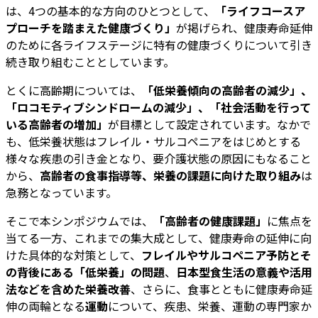
は、4つの基本的な方向のひとつとして、
「ライフコースア
プローチを踏まえた健康づくり」
が掲げられ、健康寿命延伸
のために各ライフステージに特有の健康づくりについて引き
続き取り組むこととしています。
とくに高齢期については、
「低栄養傾向の高齢者の減少」、
「ロコモティブシンドロームの減少」、「社会活動を行って
いる高齢者の増加」
が目標として設定されています。なかで
も、低栄養状態はフレイル・サルコペニアをはじめとする
様々な疾患の引き金となり、要介護状態の原因にもなること
から、
高齢者の食事指導等、栄養の課題に向けた取り組み
は
急務となっています。
そこで本シンポジウムでは、
「高齢者の健康課題」
に焦点を
当てる一方、これまでの集大成として、健康寿命の延伸に向
けた具体的な対策として、
フレイルやサルコペニア予防とそ
の背後にある「低栄養」の問題
、
日本型食生活の意義や活用
法などを含めた栄養改善
、さらに、食事とともに健康寿命延
伸の両輪となる
運動
について、疾患、栄養、運動の専門家か