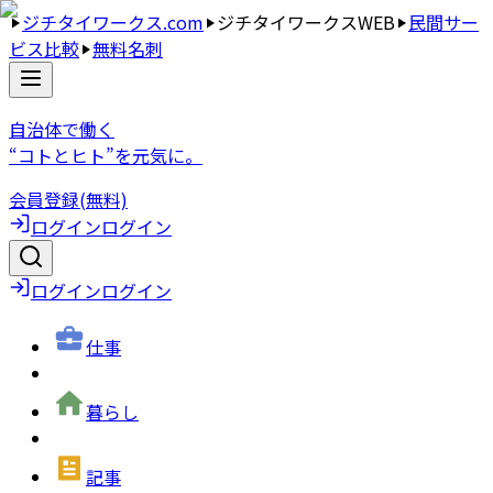
ジチタイワークス.com
ジチタイワークスWEB
民間サー
ビス比較
無料名刺
自治体で働く
“コトとヒト”を元気に。
会員登録(無料)
ログイン
ログイン
ログイン
ログイン
仕事
暮らし
記事