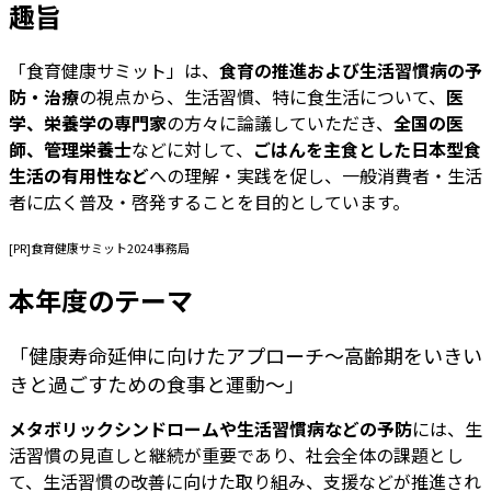
趣旨
「食育健康サミット」は、
食育の推進および生活習慣病の予
防・治療
の視点から、生活習慣、特に食生活について、
医
学、栄養学の専門家
の方々に論議していただき、
全国の医
師、管理栄養士
などに対して、
ごはんを主食とした日本型食
生活の有用性など
への理解・実践を促し、一般消費者・生活
者に広く普及・啓発することを目的としています。
[PR]食育健康サミット2024事務局
本年度のテーマ
「健康寿命延伸に向けたアプローチ～高齢期をいきい
きと過ごすための食事と運動～」
メタボリックシンドロームや生活習慣病などの予防
には、生
活習慣の見直しと継続が重要であり、社会全体の課題とし
て、生活習慣の改善に向けた取り組み、支援などが推進され