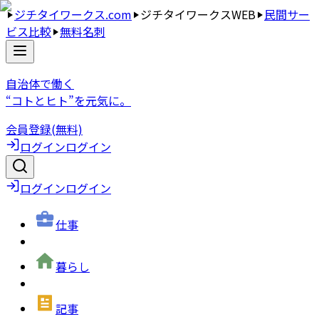
ジチタイワークス.com
ジチタイワークスWEB
民間サー
ビス比較
無料名刺
自治体で働く
“コトとヒト”を元気に。
会員登録(無料)
ログイン
ログイン
ログイン
ログイン
仕事
暮らし
記事