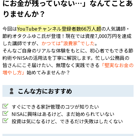
にお金が残っていない…」なんてことあ
りませんか？
今回は
YouTubeチャンネル登録者数66万人超
の
人気講師・
節約オタクふゆこ氏
が登壇！現在では資産7,000万円を達成
した講師ですが、
かつては“浪費家”でした
。
そんなご自身のリアルな体験をもとに、初心者でもできる節
約術やNISAの活用法を丁寧に解説します。忙しい公務員の
皆さんにこそ届けたい、無理なく実践できる
「堅実なお金の
増やし方」
始めてみませんか？
こんな方におすすめ
すぐにできる家計管理のコツが知りたい
NISAに興味はあるけど、まだ始められていない
投資は気になるけど、できるだけ失敗はしたくない