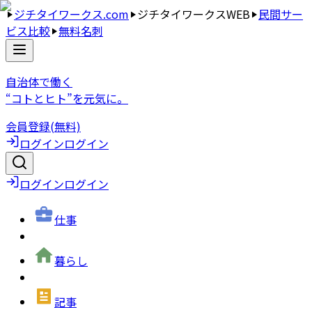
ジチタイワークス.com
ジチタイワークスWEB
民間サー
ビス比較
無料名刺
自治体で働く
“コトとヒト”を元気に。
会員登録(無料)
ログイン
ログイン
ログイン
ログイン
仕事
暮らし
記事