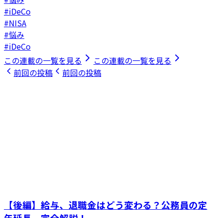
#iDeCo
#NISA
#悩み
#iDeCo
この連載の一覧を見る
この連載の一覧を見る
前回の投稿
前回の投稿
【後編】給与、退職金はどう変わる？公務員の定
年延長、完全解説！