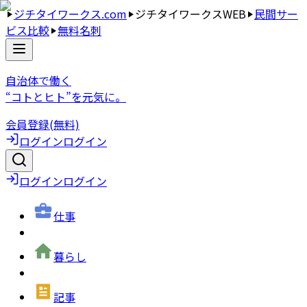
ジチタイワークス.com
ジチタイワークスWEB
民間サー
ビス比較
無料名刺
自治体で働く
“コトとヒト”を元気に。
会員登録(無料)
ログイン
ログイン
ログイン
ログイン
仕事
暮らし
記事