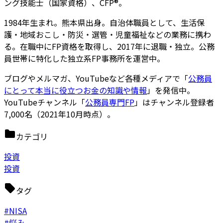
ング技能士（国家資格）、CFP®。
1984年生まれ。熊本県出身。自治体職員として、生活保
護・地域おこし・防災・選管・児童福祉などの業務に携わ
る。在職中にFP資格を取得し、2017年に退職・独立。公務
員世帯に特化した独立系FP事務所を運営中。
ブログやメルマガ、YouTubeなど各種メディアで「
公務員
にとって本当に役立つお金の知識や情報
」を発信中。
YouTubeチャンネル「
公務員専門FP
」はチャンネル登録者
7,000名（2021年10月時点）。
カテゴリ
投資
投資
タグ
#NISA
#悩み