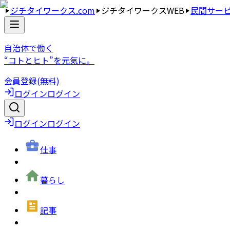
ジチタイワークス.com
ジチタイワークスWEB
民間サー
自治体で働く
“コトとヒト”を元気に。
会員登録(無料)
ログイン
ログイン
ログイン
ログイン
仕事
暮らし
記事