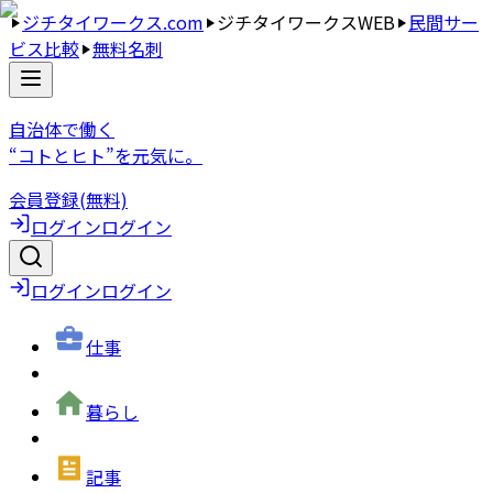
ジチタイワークス.com
ジチタイワークスWEB
民間サー
ビス比較
無料名刺
自治体で働く
“コトとヒト”を元気に。
会員登録(無料)
ログイン
ログイン
ログイン
ログイン
仕事
暮らし
記事